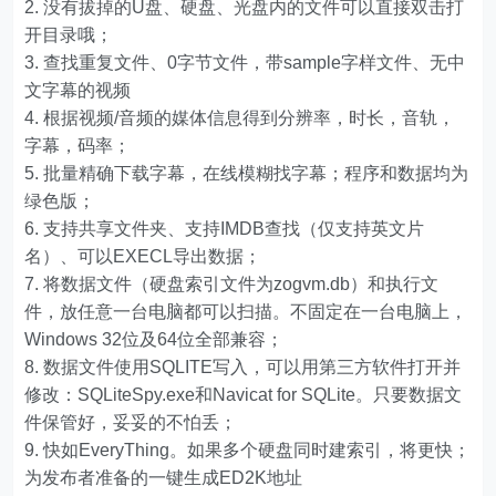
没有拔掉的U盘、硬盘、光盘内的文件可以直接双击打
开目录哦；
查找重复文件、0字节文件，带sample字样文件、无中
文字幕的视频
根据视频/音频的媒体信息得到分辨率，时长，音轨，
字幕，码率；
批量精确下载字幕，在线模糊找字幕；程序和数据均为
绿色版；
支持共享文件夹、支持IMDB查找（仅支持英文片
名）、可以EXECL导出数据；
将数据文件（硬盘索引文件为zogvm.db）和执行文
件，放任意一台电脑都可以扫描。不固定在一台电脑上，
Windows 32位及64位全部兼容；
数据文件使用SQLITE写入，可以用第三方软件打开并
修改：SQLiteSpy.exe和Navicat for SQLite。只要数据文
件保管好，妥妥的不怕丢；
快如EveryThing。如果多个硬盘同时建索引，将更快；
为发布者准备的一键生成ED2K地址