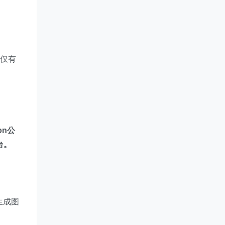
工仅有
on公
站台。
生成图