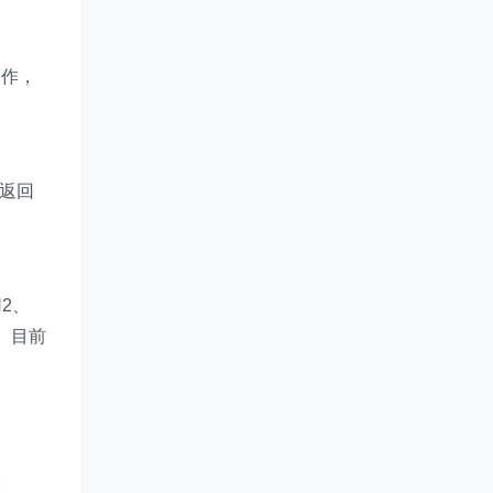
创作，
动返回
2、
到。目前
由