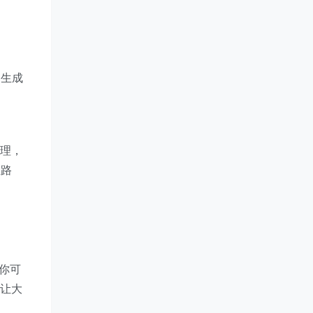
部生成
管理，
在路
，你可
，让大