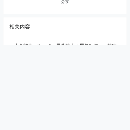
分享
相关内容
​​小众软件，ZoomIt，屏幕放大 + 屏幕标注，一款实
用的教学辅助软件！
​​小众软件，Solid Converter PDF转换软件！
迅雷旗下光鸭云盘正式上线，免费用户2T空间！
法定退休金模拟计算器!
打开手机的Chrome 浏览器，为何一直提示要更新
Google play服务？
UC网盘 1TB永久容量获取教程！