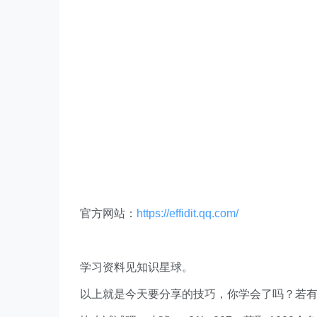
​官方网站：
https://effidit.qq.com/
学习资料见知识星球。
以上就是今天要分享的技巧，你学会了吗？若
快来试试吧，小琥 my21ke007。获取 1000个免费 E
更多技巧，
www.excelbook.cn