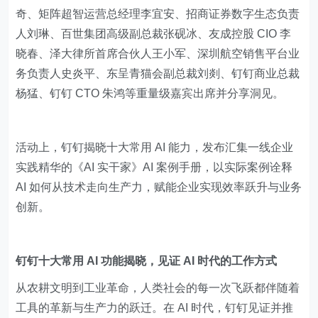
奇、矩阵超智运营总经理李宜安、招商证券数字生态负责
人刘琳、百世集团高级副总裁张砚冰、友成控股 CIO 李
晓春、泽大律所首席合伙人王小军、深圳航空销售平台业
务负责人史炎平、东呈青猫会副总裁刘剡、钉钉商业总裁
杨猛、钉钉 CTO 朱鸿等重量级嘉宾出席并分享洞见。
活动上，钉钉揭晓十大常用 AI 能力，发布汇集一线企业
实践精华的《AI 实干家》AI 案例手册，以实际案例诠释
AI 如何从技术走向生产力，赋能企业实现效率跃升与业务
创新。
钉钉十大常用 AI 功能揭晓，见证 AI 时代的工作方式
从农耕文明到工业革命，人类社会的每一次飞跃都伴随着
工具的革新与生产力的跃迁。在 AI 时代，钉钉见证并推