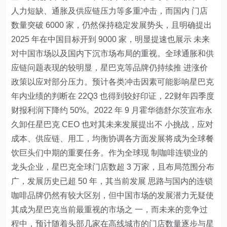
人力短缺、通胀及供应链压力等多重冲击，而国内 门店
数量突破 6000 家，仍然保持稳定发展势头，且明确提出
2025 年在中国目标开到 9000 家，明显提速也展示 未来
对中国市场以及国内下沉市场布局的重视。全球通胀和供
应链问题表现的较明显，星巴克等品牌仍持续推 进涨价
政策以应对部分压力。预计各类冲击因素可能影响星巴克
年内业绩的判断在 22Q3 也得到较好印证，22财年四季度
财报利润下降约 50%。2022 年 9 月霍华德舒尔茨宣布永
久卸任星巴克 CEO 也对其未来发展提出不 小挑战，应对
成本、供应链、用工，均衡协调各方面发展将成为全球餐
饮巨头们中期的重要任务。作为全球现 制咖啡连锁业的
龙头企业，星巴克全球门店数超 3 万家，且布局范围分布
广，发展历史已超 50 年，其当前发展 思路与国内的连锁
咖啡品牌仍然有较大区别，但中国市场的发展潜力无疑使
其成为星巴克当前最重视的市场之 一，而未来的竞争过
程中，预计随着头部几家在高线城市的门店数量逐步与星