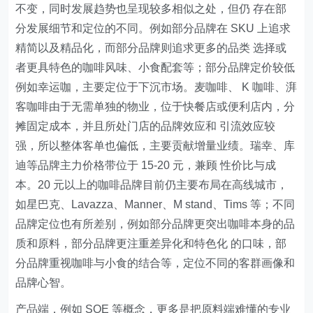
不变，同时发展趋势也呈现较多相似之处，但仍 存在部
分发展细节和定位的不同。例如部分品牌在 SKU 上追求
精简以及精品化，而部分品牌则追求更多的品类 选择或
者更具特色的咖啡风味、小食配套等；部分品牌定价较低
例如幸运咖，主要定位于下沉市场。麦咖啡、 K 咖啡、湃
客咖啡由于无需单独的物业，位于快餐店或便利店内，分
摊固定成本，并且所处门店的品牌效应和 引流效应较
强，所以整体客单也偏低，主要贡献增量业绩。瑞幸、库
迪等品牌主力价格带位于 15-20 元，兼顾 性价比与成
本。20 元以上的咖啡品牌目前仍主要布局在高线城市，
如星巴克、Lavazza、Manner、M stand、Tims 等；不同
品牌定位也有所差别，例如部分品牌更突出咖啡本身的品
质和原料，部分品牌更注重差异化和特色化 的口味，部
分品牌重视咖啡与小食的结合等，定位不同的客群画像和
品牌心智。
产品端，例如 SOE 等概念，更多是把原料端难懂的专业