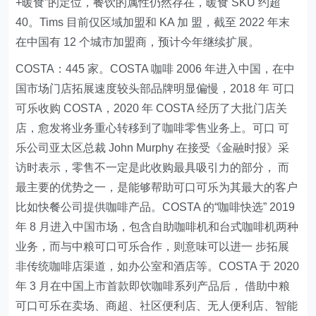
+暖食”的定位，餐饮的属性仍然存在，暖食 SKU 约超
40。Tims 目前仅区域加盟和 KA 加 盟，截至 2022 年末
在中国有 12 个城市加盟商，预计今年继续扩展。
COSTA：445 家。COSTA 咖啡 2006 年进入中国，在中
国市场门店拓展速度较头部品牌明显偏慢，2018 年 可口
可乐收购 COSTA，2020 年 COSTA 经历了大批门店关
店，愈发将业务重心转移到了咖啡零售业务上。可口 可
乐公司亚太区总裁 John Murphy 在接受《金融时报》采
访时表示，零售不一定是此收购最具吸引力的部分， 而
最主要的优势之一，是能够帮助可口可乐为其最大的客户
比如快餐公司提供咖啡产品。COSTA 的“咖啡快选” 2019
年 8 月进入中国市场，包含自助咖啡机和台式咖啡机两种
业务，而与中粮可口可乐合作，则意味可以进一 步拓展
非传统咖啡店渠道，如办公室和酒店等。COSTA 于 2020
年 3 月在中国上市首款即饮咖啡系列产品后， 借助中粮
可口可乐在卖场、商超、社区便利店、无人便利店、智能