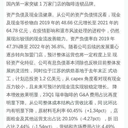
国内第一家突破 1 万家门店的咖啡连锁品牌。
资产负债及现金流健康。从公司的资产负债情况看，现金
及现金等价物自 2019 年的 48.66 亿元增长至 2021 年的
64.78 亿元，在疫情影响和退市风波处理的进程中，仍然
展现出较强的现金流改善能力。资产负债率自 2019 年
47.3%降至 2022 年的 36.8%。随着公司后续的发展重心
逐步转向加盟门店，预计整体运营也将一定程度上呈 现
轻资产化特征。公司有息负债基本消除也反映目前整体发
展的灵活性，同时位于江苏的烘焙基地于去年末正 式动
工，计划总投资 1.2 亿美元，从 capex 角度看对现有现金
压力较小，且未来可预计的现金流实现较稳定增长。 降
本增效效果明显，23Q1 瑞幸咖啡的 G&A 费用占比再度
明显下降。从公司整体成本结构占营收比看，同 比环比
均有明显下降，原材料毛利率 60.45%（+1.34pct），店
面租金及其他运营支出占比 20.10%（-4.27pct），折 旧
占比 2.44%（-1.54pct），营销和市场费用占比 4.49%