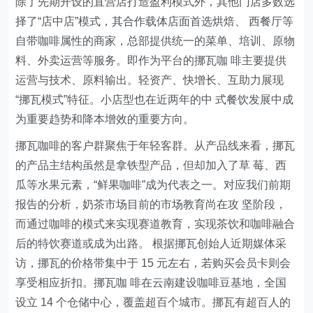
除了先期开设的直营店打造盈利模式外，其他门店多数选
择了“店中店”模式，其合作载体店面首选烘焙、 西餐厅等
自带咖啡属性的商家，总部提供统一的菜单、培训、原物
料、外卖运营等服务。即作为平台的挪瓦咖 啡主要提供
运营与技术、原料输出。轻资产、快增长、互助力展现
“挪瓦模式”特征。小店型也在近两年的中 式餐饮发展中成
为重要趋势和降本增效的重要方向。
挪瓦咖啡的客户群聚焦于年轻客群。从产品线来看，挪瓦
的产品主结构虽然是拿铁型产品，但却加入了草 莓、西
瓜等水果元素，“鲜果咖啡”成为代表之一。对应我们前期
报告的分析，奶茶市场目前的市场教育尚在攻 坚阶段，
而通过咖啡的模式来实现赛道教育，实现茶饮和咖啡融合
后的特饮赛道或成为出路。 根据挪瓦创始人近期媒体采
访，挪瓦的价格带集中于 15 元左右，若购买会员卡则会
享受相应折扣。挪瓦咖 啡在云南建设咖啡豆基地，全国
设立 14 个仓储中心，覆盖超百个城市。挪瓦有超百人的