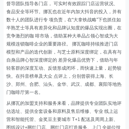
督导团队指导各门店， 可实时有效跟踪门店运营状况、
食品安全等环节。挪瓦也在近年内加大抖音的投入，并有
数十人的团队进行专 项负责，在“大拿铁战略”下也抓住如
半熟芝士等具有差异化和品牌认知度的爆品实现出圈，在
竞争激烈的咖 啡市场，借助某种大单品占领心智成为大
规模连锁咖啡企业的重要路径。 挪瓦咖啡持续推进门店
模型和产品的迭代创新，与芝士原料深度绑定，在具有与
自身品牌心智深度绑定的 差异化爆品优势下，借助与年
轻客群的深度互动、反馈形成闭环，而快速上量，起势较
快。在抖音榜单及大众 点评上，分别曾获得上海、长
沙、郑州、合肥、汕头、金华、武汉、成都、襄阳等地热
门咖啡厅第一名。
从挪瓦的加盟支持和服务来看，品牌提供专业团队实地评
估选址、提供全套设备和原料及售后维修、专业 线上运
营和智能托管、金奖豆主要城市 T+1 配送及周周上新、
图纸设计+网红门店、网红门店打造服务、上门 全岗位技