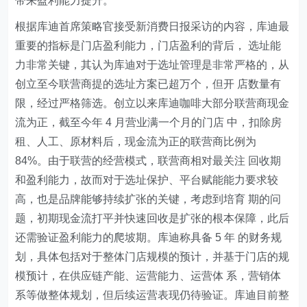
带来盈利能力提升。
根据库迪首席策略官接受新消费日报采访的内容，库迪最
重要的指标是门店盈利能力，门店盈利的背后， 选址能
力非常关键，其认为库迪对于选址管理是非常严格的，从
创立至今联营商提的选址方案已超万个，但开 店数量有
限，经过严格筛选。创立以来库迪咖啡大部分联营商现金
流为正，截至今年 4 月营业满一个月的门店 中，扣除房
租、人工、原材料后，现金流为正的联营商比例为
84%。由于联营的经营模式，联营商相对最关注 回收期
和盈利能力，故而对于选址保护、平台赋能能力要求较
高，也是品牌能够持续扩张的关键，考虑到培育 期的问
题，初期现金流打平并快速回收是扩张的根本保障，此后
还需验证盈利能力的爬坡期。库迪称具备 5 年 的财务规
划，具体包括对于整体门店规模的预计，并基于门店的规
模预计，在供应链产能、运营能力、运营体 系，营销体
系等做整体规划，但后续运营表现仍待验证。库迪目前整