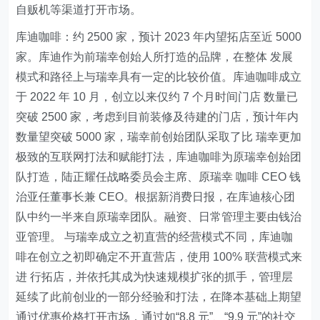
自贩机等渠道打开市场。
库迪咖啡：约 2500 家，预计 2023 年内望拓店至近 5000
家。库迪作为前瑞幸创始人所打造的品牌，在整体 发展
模式和路径上与瑞幸具有一定的比较价值。库迪咖啡成立
于 2022 年 10 月，创立以来仅约 7 个月时间门店 数量已
突破 2500 家，考虑到目前装修及待建的门店，预计年内
数量望突破 5000 家，瑞幸前创始团队采取了比 瑞幸更加
极致的互联网打法和赋能打法，库迪咖啡为原瑞幸创始团
队打造，陆正耀任战略委员会主席、原瑞幸 咖啡 CEO 钱
治亚任董事长兼 CEO。根据新消费日报，在库迪核心团
队中约一半来自原瑞幸团队。融资、日常管理主要由钱治
亚管理。 与瑞幸成立之初直营的经营模式不同，库迪咖
啡在创立之初即确定不开直营店，使用 100% 联营模式来
进 行拓店，并依托其成为快速规模扩张的抓手，管理层
延续了此前创业的一部分经验和打法，在降本基础上期望
通过优惠价格打开市场，通过如“8.8 元”、“9.9 元”的社交