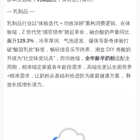
— 乳制品 —
乳制品行业以“体验迭代 + 功效深耕”重构消费逻辑。在体
验端，Z 世代凭“感官猎奇”掀起革命，融合酸奶声量同比
飙升
129.3%
，冷萃厚润、气泡迸发、爆珠等新奇体验打
破“酸甜乳饮”标签，畅轻借音乐节跨界、潮盒 DIY 将酸奶
升级为“社交味觉玩具”；而功效端，
全年龄羊奶粉
适配全
周期，精准锚定家庭各年龄段需求，高端化更以全面营养
+精准需求，让奶粉从基础补给进阶为家庭健康方案， 释
放长线增长潜力。