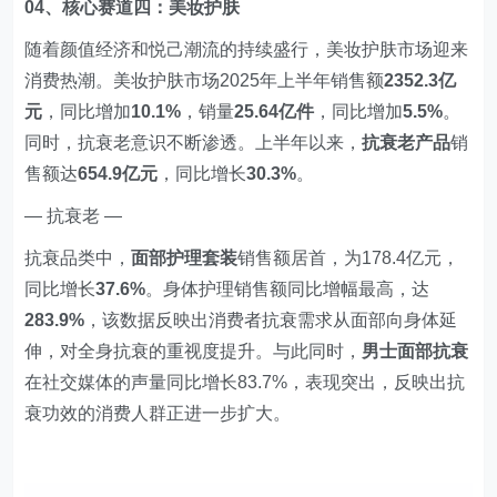
04、核心赛道四：美妆护肤
随着颜值经济和悦己潮流的持续盛行，美妆护肤市场迎来
消费热潮。美妆护肤市场2025年上半年销售额
2352.3亿
元
，同比增加
10.1%
，销量
25.64亿件
，同比增加
5.5%
。
同时，抗衰老意识不断渗透。上半年以来，
抗衰老产品
销
售额达
654.9亿元
，同比增长
30.3%
。
— 抗衰老 —
抗衰品类中，
面部护理套装
销售额居首，为178.4亿元，
同比增长
37.6%
。身体护理销售额同比增幅最高，达
283.9%
，该数据反映出消费者抗衰需求从面部向身体延
伸，对全身抗衰的重视度提升。与此同时，
男士面部抗衰
在社交媒体的声量同比增长83.7%，表现突出，反映出抗
衰功效的消费人群正进一步扩大。