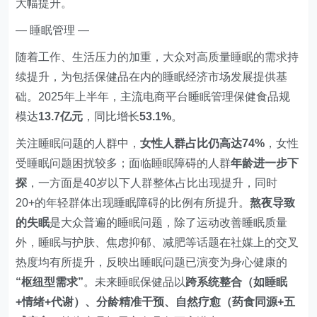
大幅提升。
— 睡眠管理 —
随着工作、生活压力的加重，大众对高质量睡眠的需求持
续提升，为包括保健品在内的睡眠经济市场发展提供基
础。2025年上半年，主流电商平台睡眠管理保健食品规
模达
13.7亿元
，同比增长
53.1%
。
关注睡眠问题的人群中，
女性人群占比仍高达74%
，女性
受睡眠问题困扰较多；面临睡眠障碍的人群
年龄进一步下
探
，一方面是40岁以下人群整体占比出现提升，同时
20+的年轻群体出现睡眠障碍的比例有所提升。
熬夜导致
的失眠
是大众普遍的睡眠问题，除了运动改善睡眠质量
外，睡眠与护肤、焦虑抑郁、减肥等话题在社媒上的交叉
热度均有所提升，反映出睡眠问题已演变为身心健康的
“枢纽型需求”
。未来睡眠保健品以
跨系统整合（如睡眠
+情绪+代谢）、分龄精准干预、自然疗愈（药食同源+五