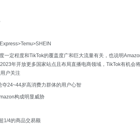
低
ress>Temu>SHEIN
重叠度一定程度和TikTok的覆盖度广和巨大流量有关，也说明Amazo
op在2023年开放更多国家站点且布局直播电商领域，TikTok有机会
的用户关注
共同抢夺24~44岁高消费力群体的用户心智
mazon构成明显威胁
超1/4的商品交易额