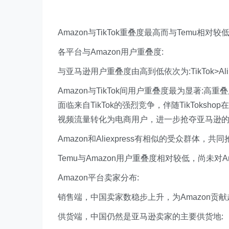
Amazon与TikTok重叠度最高而与Temu相对较
各平台与Amazon用户重叠度:
与亚马逊用户重叠度由高到低依次为:TikTok>AliExp
Amazon与TikTok间用户重叠度最为显著:高
面临来自TikTok的强烈竞争，伴随TikToksh
视频流量转化为电商用户，进一步抢夺亚马逊
Amazon和Aliexpress有相似的受众群体，
Temu与Amazon用户重叠度相对较低，尚未对A
Amazon平台卖家分布:
销售端，中国卖家数稳步上升，为Amazon贡献
供货端，中国仍然是亚马逊卖家的主要供货地: