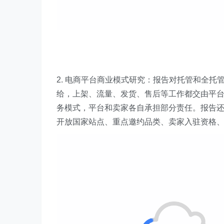
2. 电商平台商业模式研究：报告对托管和全
给，上架、流量、发货、售后等工作都交由平
务模式，平台和卖家各自承担部分责任。报告
开放国家站点、重点邀约品类、卖家入驻资格