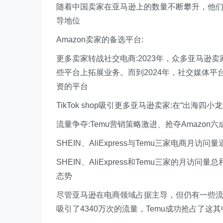
随着中国卖家在亚马逊上的数量不断攀升，他们
导地位
Amazon卖家的备选平台:
更多卖家转战社交电商:2023年，众多亚马逊卖家
些平台上拓展业务。而到2024年，社交媒体
资的平台
TikTok shop吸引更多亚马逊卖家:在“出海四小
流量争夺:Temu营销策略激进、抢夺Amazon
SHEIN、AliExpress与Temu三家电商月
SHEIN、AliExpress和Temu三家的月
态势
尽管亚马逊在电商领域占据主导，但仍有一些流
吸引了4340万次的流量，Temu成功抢占了这