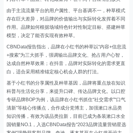
由于主流流量平台的用户属性、平台基调不一，种草模式
存在巨大差异，对品牌的价值输出与实际转化发挥着不同
作用。品牌如何根据场域特色针对性制定目标、搭建种草
模型，决定了能否实现有效种草。
CBNData报告指出，品牌在小红书的种草以“内容+信息流
+搜索”为三大抓手，强调输出品牌文化、抢占用户心智，
达成自然种草效果；在抖音，品牌对实际转化的需求更直
白，适合采用精准锚定核心机会人群的打法。
基于小红书的分享属性及种草基因，品牌将重点放在知识
科普与生活化分享，来提升口碑、传达品牌文化。以口腔
专研品牌BOP为例，该品牌在小红书抓住“社交需求”“口气
清新”等核心传播点，合作成分党博主，加强漱口水品类
知识传播，有效为该品类拉新，目前已成为条装漱口水全
国销量NO.1，入选CBNData报告“2023品牌流量营销星选
案例”强势获客型品牌。夸迪、逐本甚至在小红书开设主