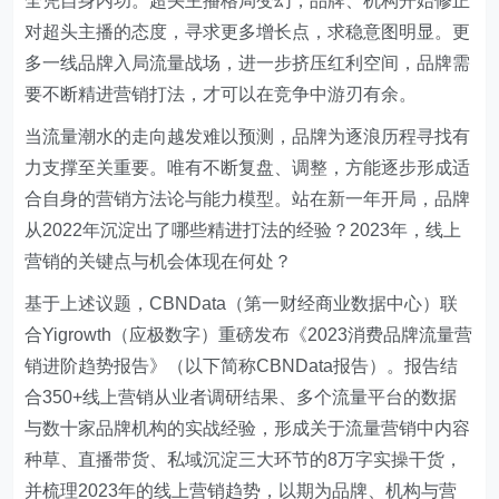
全凭自身内功。超头主播格局变幻，品牌、机构开始修正
对超头主播的态度，寻求更多增长点，求稳意图明显。更
多一线品牌入局流量战场，进一步挤压红利空间，品牌需
要不断精进营销打法，才可以在竞争中游刃有余。
当流量潮水的走向越发难以预测，品牌为逐浪历程寻找有
力支撑至关重要。唯有不断复盘、调整，方能逐步形成适
合自身的营销方法论与能力模型。站在新一年开局，品牌
从2022年沉淀出了哪些精进打法的经验？2023年，线上
营销的关键点与机会体现在何处？
基于上述议题，CBNData（第一财经商业数据中心）联
合Yigrowth（应极数字）重磅发布《2023消费品牌流量营
销进阶趋势报告》（以下简称CBNData报告）。报告结
合350+线上营销从业者调研结果、多个流量平台的数据
与数十家品牌机构的实战经验，形成关于流量营销中内容
种草、直播带货、私域沉淀三大环节的8万字实操干货，
并梳理2023年的线上营销趋势，以期为品牌、机构与营