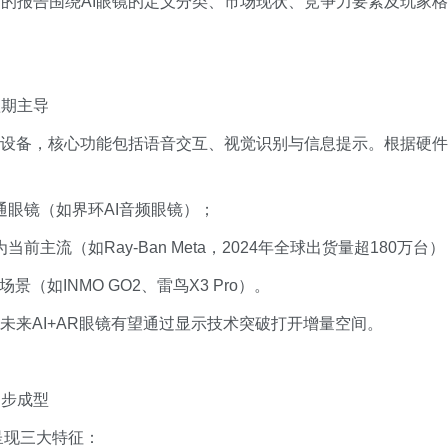
的报告围绕AI眼镜的定义分类、市场现状、竞争力要素及玩家格
短期主导
戴设备，核心功能包括语音交互、视觉识别与信息提示。根据硬件
通眼镜（如界环AI音频眼镜）；
前主流（如Ray-Ban Meta，2024年全球出货量超180万台）
景（如INMO GO2、雷鸟X3 Pro）。
未来AI+AR眼镜有望通过显示技术突破打开增量空间。
初步成型
呈现三大特征：