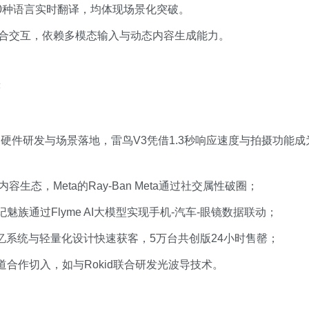
0种语言实时翻译，均体现场景化突破。
虚实融合交互，依赖多模态输入与动态内容生成能力。
著
焦硬件研发与场景落地，雷鸟V3凭借1.3秒响应速度与拍摄功能成
容生态，Meta的Ray-Ban Meta通过社交属性破圈；
族通过Flyme AI大模型实现手机-汽车-眼镜数据联动；
记忆系统与轻量化设计快速获客，5万台共创版24小时售罄；
道合作切入，如与Rokid联合研发光波导技术。