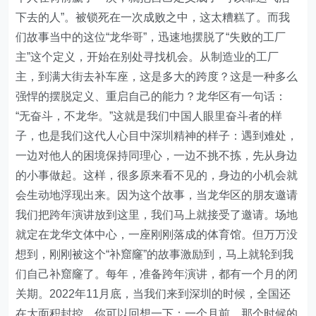
下去的人”。被锁死在一次成败之中，这太糟糕了。而我
们故事当中的这位“龙华哥”，迅速地摆脱了“失败的工厂
主”这个定义，开始在别处寻找机会。从制造业的工厂
主，到满大街去补车座，这是多大的跨度？这是一种多么
强悍的摆脱定义、重启自己的能力？龙华区有一句话：
“无奋斗，不龙华。”这就是我们中国人眼里奋斗者的样
子，也是我们这代人心目中深圳精神的样子：遇到难处，
一边对他人的困境保持同理心，一边不挑不拣，先从身边
的小事做起。这样，很多原来看不见的，身边的小机会就
会生动地浮现出来。因为这个故事，当龙华区的朋友邀请
我们把跨年演讲放到这里，我们马上就接受了邀请。场地
就定在龙华文体中心，一座刚刚落成的体育馆。但万万没
想到，刚刚被这个“补窟窿”的故事激励到，马上就轮到我
们自己补窟窿了。每年，准备跨年演讲，都有一个月的闭
关期。2022年11月底，当我们来到深圳的时候，全国还
在大面积封控。你可以回想一下：一个月前，那个时候的