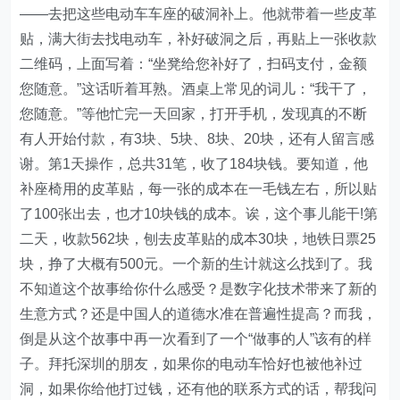
——去把这些电动车车座的破洞补上。他就带着一些皮革
贴，满大街去找电动车，补好破洞之后，再贴上一张收款
二维码，上面写着：“坐凳给您补好了，扫码支付，金额
您随意。”这话听着耳熟。酒桌上常见的词儿：“我干了，
您随意。”等他忙完一天回家，打开手机，发现真的不断
有人开始付款，有3块、5块、8块、20块，还有人留言感
谢。第1天操作，总共31笔，收了184块钱。要知道，他
补座椅用的皮革贴，每一张的成本在一毛钱左右，所以贴
了100张出去，也才10块钱的成本。诶，这个事儿能干!第
二天，收款562块，刨去皮革贴的成本30块，地铁日票25
块，挣了大概有500元。一个新的生计就这么找到了。我
不知道这个故事给你什么感受？是数字化技术带来了新的
生意方式？还是中国人的道德水准在普遍性提高？而我，
倒是从这个故事中再一次看到了一个“做事的人”该有的样
子。拜托深圳的朋友，如果你的电动车恰好也被他补过
洞，如果你给他打过钱，还有他的联系方式的话，帮我问