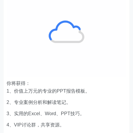
5、优惠的会员商品。
6、一次付费只需129元，即可下载本站文章涉及的文件
和软件。
文章版权声明
Excelbook
1、本网站名称：
2、本站永久网址：
http://www.excelbook.cn
3、本网站的文章部分内容可能来源于网络，仅供大家
学习与参考，如有侵权，请联系站长王小琥进行删除处
理。
4、本站一切资源不代表本站立场，并不代表本站赞同
其观点和对其真实性负责。
5、本站一律禁止以任何方式发布或转载任何违法的相
关信息，访客发现请向站长举报。
6、本站资源大多存储在云盘，如发现链接失效，请联