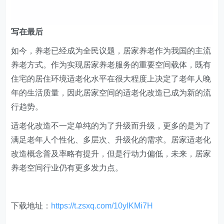
快来试试吧，小琥 my21ke007。获取 1000个免费 Excel
模板福利​​​​！
更多技巧，
www.excelbook.cn
欢迎 加入
零售创新
知识星球，知识星球主要以数据分
析、报告分享、数据工具讨论为主；