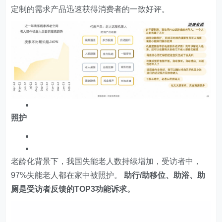
近三年淘系失能照护类居家产品供需均在提升，其中主打
综合性的适老电动床销售体量最大，助浴床、老人重力球
防呛杯购买人数增速较为突出，当前供给数量较少。
适老电动床呈现智能与多功能升级，4000元以上价格带