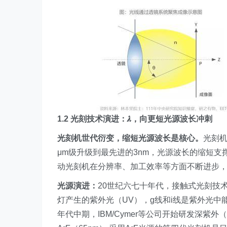
1.2 光刻技术演进：𝝀，向更短光源波长冲刺
光刻机世代衍变，缩短光源波长是核心。
光刻机
μm级升级到最先进的3nm，光源波长的缩短
动光刻机在分辨率、加工效率等方面不断进步
光源演进：
20世纪六七十年代，接触式光刻技
灯产生的紫外光（UV），g线和i线是紫外光中能量较
年代中期，IBM/Cymer等公司开始研发深紫外