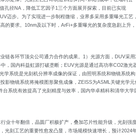
数值孔径NA，降低工艺因子1三个方面展开探索，目前已实现
5NAEUV迈步。为了实现进一步制程微缩，业界多采用多重曝光工艺
的要求。10nm及以下时，ArFi+多重曝光的复杂度急剧上升，
。
业链各环节顶尖公司通力合作的成果。1）光源方面，DUV采用
ton手中，国内科益虹源打破垄断；EUV光源是通过高功率CO2激光
）光学系统是光刻机分辨率成像的保证，由照明系统和物镜系统构
影物镜系统将掩模图形聚焦成像，ZEISS为ASML关键光学元
件台系统有效提高了光刻精度与效率，国内华卓精科和清华大学
体行业十年翻倍，晶圆厂积极扩产，叠加芯片性能升级，光刻强
%，光刻工艺的重要性愈发凸显，市场规模快速增长，预计2024