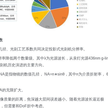
数
数值孔径、光刻工艺系数共同决定投影式光刻机分辨率。
率降低两个数量级。其中λ为光源波长，从汞灯光源436nm g-lin
是光刻机历史演进的主要方向。
A是指物镜的数值孔径， NA=n∗sin⁡θ，其中n为介质折射率， 
了NA的无限扩大。
成像质量的距离，焦深越大层间误差越小。随着光源波长逼近极
，但需要和DoF折中考虑。