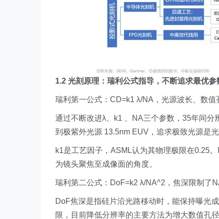
1.2 光刻原理：瑞利公式指导，不断追求最优参
瑞利第一公式：CD=k1 λ/NA，光源波长、
通过不断改进λ、k1 、NA三个参数，35年间分辨
到极紫外光源 13.5nm EUV，追求极致光源
k1是工艺因子，ASML认为其物理极限在0.25。N
为镜头聚焦至成像面的角度。
瑞利第二公式：DoF=k2 λ/NA^2，焦深限制
DoF焦深是指硅片沿光路移动时，能保持曝光
限，目前降低分辨率的主要方法为增大数值孔径