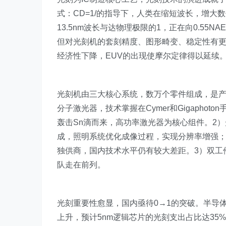
式：CD=1/的指导下，人类在缩短波长，增大
13.5nm波长与达物理极限的1，正在向0.5
但对光刻机的套刻精度、图形畸变、稳定性有更高
经济性下降，EUV的出现使摩尔定律得以延续
光刻机由三大核心系统，数万个零件组成，是产
分子激光器，技术掌握在Cymer和Gigapho
轰击Sn滴而来，高功率激光器为核心组件。2
成，照明系统优化成像过程，实现分辨率增强；投
独供商，国内技术水平仍有较大差距。3）双工
队走在前列。
光刻重要性愈显，国内亟待0→1的突破。半导
上升，预计5nm逻辑芯片的光刻支出占比达35