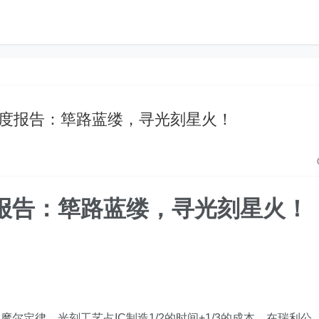
机深度报告：筚路蓝缕，寻光刻星火！
报告：筚路蓝缕，寻光刻星火！
尔定律。光刻工艺占IC制造1/2的时间+1/3的成本，在瑞利公