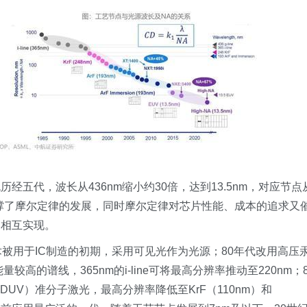
历经五代，波长从436nm缩小约30倍，达到13.5nm，对应节点
支撑了摩尔定律的发展，同时摩尔定律对芯片性能、成本的追求又
，相互实现。
术被用于IC制造的初期，采用可见光作为光源；80年代改用高压
高的谱线，365nm的i-line可将最高分辨率推动至220nm；8
（DUV）准分子激光，最高分辨率降低至KrF（110nm）和