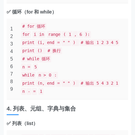
✅ 循环（for 和 while）
# for 循环
1
for
i
in
range
(
1
,
6
):
2
print
(i, end
=
" "
)
# 输出 1 2 3 4 5
3
print
()
# 换行
4
5
# while 循环
6
n
=
5
7
while
n >
0
:
8
print
(n, end
=
" "
)
# 输出 5 4 3 2 1
9
n
-
=
1
4. 列表、元组、字典与集合
✅ 列表（list）