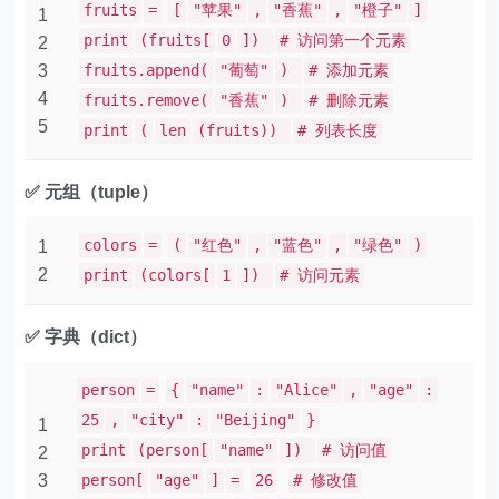
fruits
=
[
"苹果"
,
"香蕉"
,
"橙子"
]
1
print
(fruits[
0
])
# 访问第一个元素
2
3
fruits.append(
"葡萄"
)
# 添加元素
4
fruits.remove(
"香蕉"
)
# 删除元素
5
print
(
len
(fruits))
# 列表长度
✅ 元组（tuple）
colors
=
(
"红色"
,
"蓝色"
,
"绿色"
)
1
2
print
(colors[
1
])
# 访问元素
✅ 字典（dict）
person
=
{
"name"
:
"Alice"
,
"age"
:
25
,
"city"
:
"Beijing"
}
1
print
(person[
"name"
])
# 访问值
2
3
person[
"age"
]
=
26
# 修改值