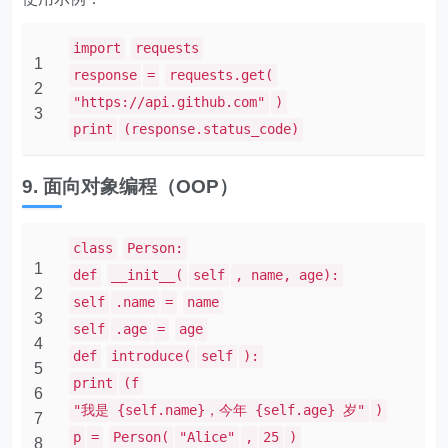
import
requests
1
response
=
requests.get(
2
"https://api.github.com"
)
3
print
(response.status_code)
9. 面向对象编程（OOP）
class
Person:
1
def
__init__(
self
, name, age):
2
self
.name
=
name
3
self
.age
=
age
4
def
introduce(
self
):
5
print
(f
6
"我是 {self.name}，今年 {self.age} 岁"
)
7
p
=
Person(
"Alice"
,
25
)
8