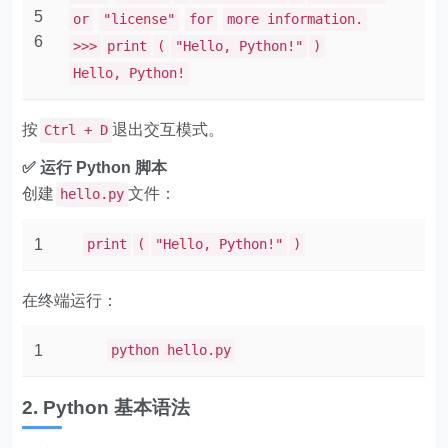
5
or
"license"
for
more information.
6
>>>
print
(
"Hello, Python!"
)
Hello, Python!
按
退出交互模式。
Ctrl + D
✅ 运行 Python 脚本
创建
文件：
hello.py
1
print
(
"Hello, Python!"
)
在终端运行：
1
python hello.py
2. Python 基本语法