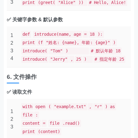
3
print
(greet(
"Alice"
))
# Hello, Alice!
✅ 关键字参数 & 默认参数
def
introduce(name, age
=
18
):
1
print
(f
"姓名: {name}, 年龄: {age}"
)
2
3
introduce(
"Tom"
)
# 默认年龄 18
4
introduce(
"Jerry"
,
25
)
# 指定年龄 25
6. 文件操作
✅ 读取文件
with
open
(
"example.txt"
,
"r"
) as
1
file
:
2
content
=
file
.read()
3
print
(content)