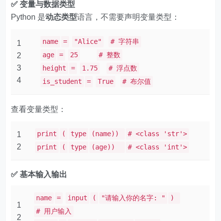
✅ 变量与数据类型
Python 是
动态类型
语言，不需要声明变量类型：
name
=
"Alice"
# 字符串
1
age
=
25
# 整数
2
3
height
=
1.75
# 浮点数
4
is_student
=
True
# 布尔值
查看变量类型：
print
(
type
(name))
# <class 'str'>
1
2
print
(
type
(age))
# <class 'int'>
✅ 基本输入输出
name
=
input
(
"请输入你的名字: "
)
1
# 用户输入
2