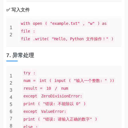
✅ 写入文件
with
open
(
"example.txt"
,
"w"
) as
1
file
:
2
file
.write(
"Hello, Python 文件操作！"
)
7. 异常处理
try
:
1
num
=
int
(
input
(
"输入一个整数: "
))
2
result
=
10
/
num
3
except
ZeroDivisionError:
4
print
(
"错误: 不能除以 0"
)
5
6
except
ValueError:
7
print
(
"错误: 请输入正确的数字"
)
8
else
: