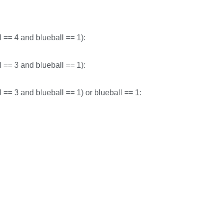
l ==
4
and
blueball ==
1
):
l ==
3
and
blueball ==
1
):
l ==
3
and
blueball ==
1
)
or
blueball ==
1
: