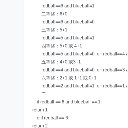
redball==6 and blueball=1
二等奖：6+0
redball==6 and blueball=0
三等奖：5+1
redball==5 and blueball=1
四等奖：5+0 或 4+1
redball==5 and blueball=0 or redball==4 a
五等奖：4+0 或3+1
redball==4 and blueball=0 or redball==3 a
六等奖：2+1 或 1+1 或 0+1
redball==2 and blueball=1 or redball==1 an
"""
if
redball ==
6
and
blueball ==
1
:
return
1
elif
redball ==
6
:
return
2