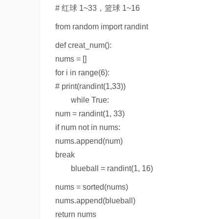
# 红球 1~33，篮球 1~16
from
random
import
randint
def
creat_num
():
nums = []
for
i
in
range
(
6
):
# print(randint(1,33))
while True
:
num = randint(
1
,
33
)
if
num
not in
nums:
nums.append(num)
break
blueball = randint(
1
,
16
)
nums =
sorted
(nums)
nums.append(blueball)
return
nums