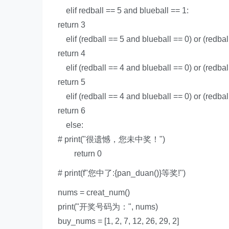
elif
redball ==
5
and
blueball ==
1
:
return
3
elif
(redball ==
5
and
blueball ==
0
)
or
(redbal
return
4
elif
(redball ==
4
and
blueball ==
0
)
or
(redbal
return
5
elif
(redball ==
4
and
blueball ==
0
)
or
(redbal
return
6
else
:
# print("很遗憾，您未中奖！")
return
0
# print(f"您中了:{pan_duan()}等奖!")
nums = creat_num()
print
(
"开奖号码为："
,
nums)
buy_nums = [
1
,
2
,
7
,
12
,
26
,
29
,
2
]