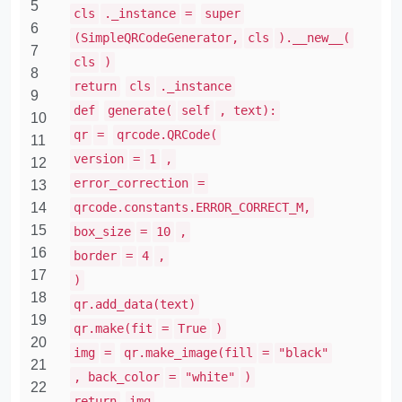
5
cls
._instance
=
super
6
(SimpleQRCodeGenerator,
cls
).__new__(
7
cls
)
8
return
cls
._instance
9
def
generate(
self
, text):
10
qr
=
qrcode.QRCode(
11
version
=
1
,
12
error_correction
=
13
14
qrcode.constants.ERROR_CORRECT_M,
15
box_size
=
10
,
16
border
=
4
,
17
)
18
qr.add_data(text)
19
qr.make(fit
=
True
)
20
img
=
qr.make_image(fill
=
"black"
21
, back_color
=
"white"
)
22
return
img