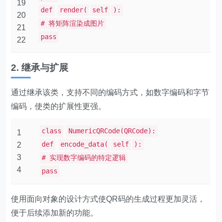
19
def
render(
self
):
20
# 将矩阵渲染成图片
21
pass
22
2. 继承与扩展
通过继承该类，支持不同的编码方式，如数字编码和字节
编码，使类的扩展性更强。
class
NumericQRCode(QRCode):
1
def
encode_data(
self
):
2
3
# 实现数字编码的特定逻辑
4
pass
使用面向对象的设计方式使QR码的生成过程更加灵活，
便于后续添加新的功能。