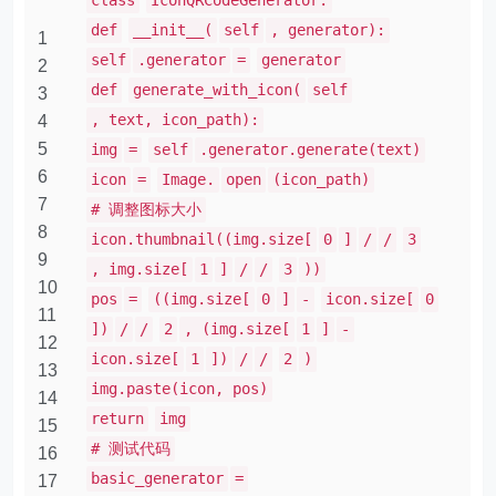
class
IconQRCodeGenerator:
def
__init__(
self
, generator):
1
self
.generator
=
generator
2
def
generate_with_icon(
self
3
, text, icon_path):
4
5
img
=
self
.generator.generate(text)
6
icon
=
Image.
open
(icon_path)
7
# 调整图标大小
8
icon.thumbnail((img.size[
0
]
/
/
3
9
, img.size[
1
]
/
/
3
))
10
pos
=
((img.size[
0
]
-
icon.size[
0
11
])
/
/
2
, (img.size[
1
]
-
12
icon.size[
1
])
/
/
2
)
13
img.paste(icon, pos)
14
return
img
15
# 测试代码
16
basic_generator
=
17