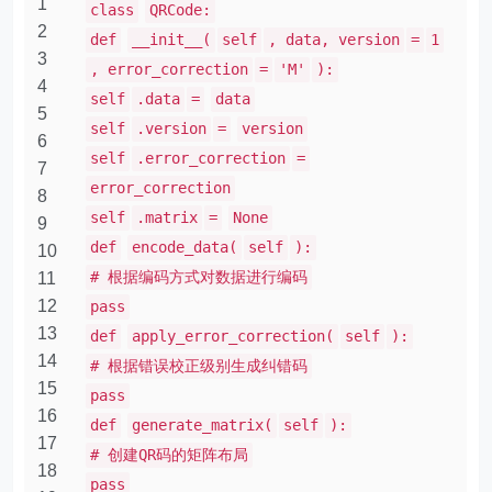
1
class
QRCode:
2
def
__init__(
self
, data, version
=
1
3
, error_correction
=
'M'
):
4
self
.data
=
data
5
self
.version
=
version
6
self
.error_correction
=
7
error_correction
8
self
.matrix
=
None
9
def
encode_data(
self
):
10
# 根据编码方式对数据进行编码
11
12
pass
13
def
apply_error_correction(
self
):
14
# 根据错误校正级别生成纠错码
15
pass
16
def
generate_matrix(
self
):
17
# 创建QR码的矩阵布局
18
pass