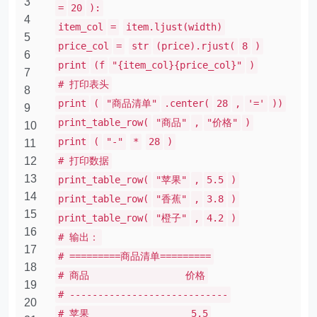
3
=
20
):
4
item_col
=
item.ljust(width)
5
price_col
=
str
(price).rjust(
8
)
6
print
(f
"{item_col}{price_col}"
)
7
# 打印表头
8
print
(
"商品清单"
.center(
28
,
'='
))
9
print_table_row(
"商品"
,
"价格"
)
10
print
(
"-"
*
28
)
11
12
# 打印数据
13
print_table_row(
"苹果"
,
5.5
)
14
print_table_row(
"香蕉"
,
3.8
)
15
print_table_row(
"橙子"
,
4.2
)
16
# 输出：
17
# =========商品清单=========
18
# 商品 价格
19
# ----------------------------
20
# 苹果 5.5