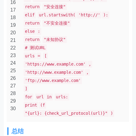
16
return
"安全连接"
17
elif
url.startswith(
'http://'
):
18
return
"不安全连接"
19
else
:
20
return
"未知协议"
21
22
# 测试URL
23
urls
=
[
24
'https://www.example.com'
,
25
'http://www.example.com'
,
26
'ftp://www.example.com'
27
]
28
for
url
in
urls:
29
print
(f
30
"{url}: {check_url_protocol(url)}"
)
总结