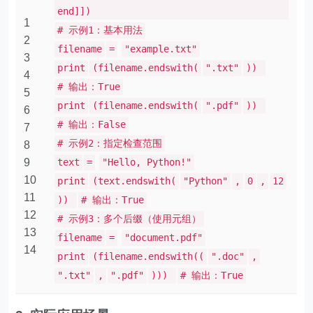
end]])
1
# 示例1：基本用法
2
filename
=
"example.txt"
3
print
(filename.endswith(
".txt"
))
4
# 输出：True
5
print
(filename.endswith(
".pdf"
))
6
# 输出：False
7
# 示例2：指定检查范围
8
9
text
=
"Hello, Python!"
10
print
(text.endswith(
"Python"
,
0
,
12
11
))
# 输出：True
12
# 示例3：多个后缀（使用元组）
13
filename
=
"document.pdf"
14
print
(filename.endswith((
".doc"
,
".txt"
,
".pdf"
)))
# 输出：True