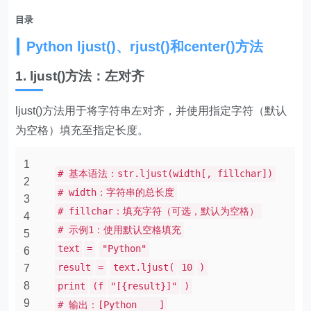
目录
Python ljust()、rjust()和center()方法
1. ljust()方法：左对齐
ljust()方法用于将字符串左对齐，并使用指定字符（默认
为空格）填充至指定长度。
1
# 基本语法：str.ljust(width[, fillchar])
2
# width：字符串的总长度
3
# fillchar：填充字符（可选，默认为空格）
4
# 示例1：使用默认空格填充
5
text
=
"Python"
6
result
=
text.ljust(
10
)
7
8
print
(f
"[{result}]"
)
9
# 输出：[Python ]