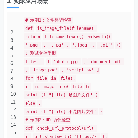
3. 实际应用场景
# 示例1：文件类型检查
1
def
is_image_file(filename):
2
return
filename.lower().endswith((
3
'.png'
,
'.jpg'
,
'.jpeg'
,
'.gif'
))
4
# 测试文件类型
5
files
=
[
'photo.jpg'
,
'document.pdf'
6
,
'image.png'
,
'script.py'
]
7
for
file
in
files:
8
9
if
is_image_file(
file
):
10
print
(f
"{file} 是图片文件"
)
11
else
:
12
print
(f
"{file} 不是图片文件"
)
13
# 示例2：URL协议检查
14
def
check_url_protocol(url):
15
if
url.startswith(
'https://'
):