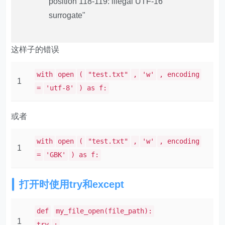
position 118-119: illegal UTF-16
surrogate"
这样子的错误
with
open
(
"test.txt"
,
'w'
, encoding
1
=
'utf-8'
) as f:
或者
with
open
(
"test.txt"
,
'w'
, encoding
1
=
'GBK'
) as f:
打开时使用try和except
def
my_file_open(file_path):
1
try
: