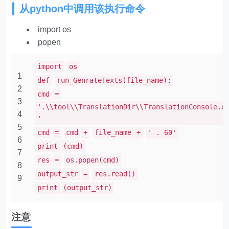
从python中调用该执行命令
import os
popen
import
os
1
def
run_GenrateTexts(file_name):
2
cmd
=
3
'.\\tool\\TranslationDir\\TranslationConsole.e
4
'
5
cmd
=
cmd
+
file_name
+
' . 60'
6
print
(cmd)
7
res
=
os.popen(cmd)
8
output_str
=
res.read()
9
print
(output_str)
注意