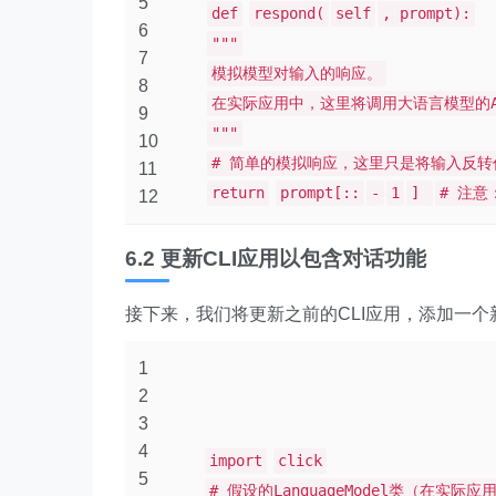
5
def
respond(
self
, prompt):
6
"""
7
模拟模型对输入的响应。
8
在实际应用中，这里将调用大语言模型的A
9
"""
10
# 简单的模拟响应，这里只是将输入反
11
return
prompt[::
-
1
]
# 注
12
6.2 更新CLI应用以包含对话功能
接下来，我们将更新之前的CLI应用，添加一
1
2
3
4
import
click
5
# 假设的LanguageModel类（在