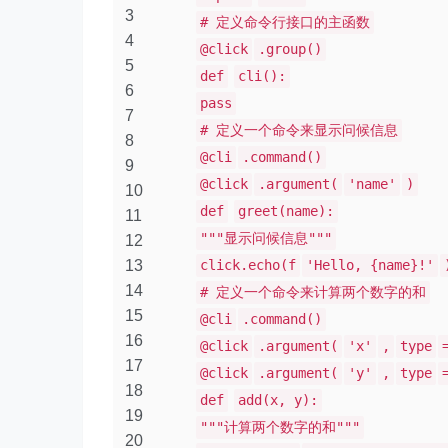
3
# 定义命令行接口的主函数
4
@click
.group()
5
def
cli():
6
pass
7
# 定义一个命令来显示问候信息
8
@cli
.command()
9
@click
.argument(
'name'
)
10
def
greet(name):
11
"""显示问候信息"""
12
13
click.echo(f
'Hello, {name}!'
14
# 定义一个命令来计算两个数字的和
15
@cli
.command()
16
@click
.argument(
'x'
,
type
17
@click
.argument(
'y'
,
type
18
def
add(x, y):
19
"""计算两个数字的和"""
20