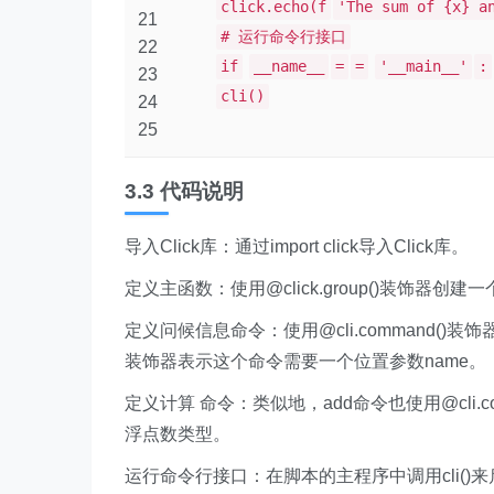
click.echo(f
'The sum of {x} a
21
# 运行命令行接口
22
if
__name__
=
=
'__main__'
:
23
cli()
24
25
3.3 代码说明
导入Click库：通过import click导入Click库。
定义主函数：使用@click.group()装饰器创建
定义问候信息命令：使用@cli.command()装饰器将g
装饰器表示这个命令需要一个位置参数name。
定义计算 命令：类似地，add命令也使用@cli.
浮点数类型。
运行命令行接口：在脚本的主程序中调用cli()