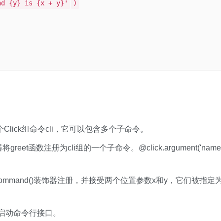
nd {y} is {x + y}'
)
一个Click组命令cli，它可以包含多个子命令。
reet函数注册为cli组的一个子命令。@click.argument('name'
command()装饰器注册，并接受两个位置参数x和y，它们被指定
来启动命令行接口。