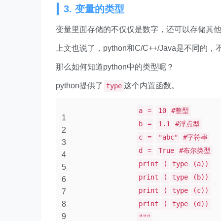
3. 变量的类型
变量里面存储的不仅仅是数字，还可以存储其
上文也说了，python和C/C++/Java是
那么如何知道python中的类型呢？
python提供了
这个内置函数。
type
a
=
10
#整型
1
b
=
1.1
#浮点型
2
c
=
"abc"
#字符串
3
d
=
True
#布尔类型
4
print
(
type
(a))
5
print
(
type
(b))
6
print
(
type
(c))
7
8
print
(
type
(d))
9
"""