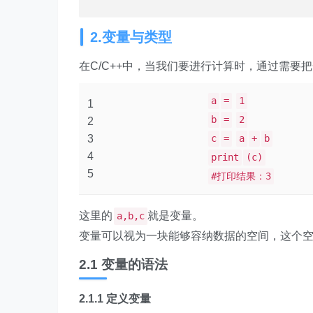
2.变量与类型
在C/C++中，当我们要进行计算时，通过需
a
=
1
1
b
=
2
2
3
c
=
a
+
b
4
print
(c)
5
#打印结果：3
这里的
就是变量。
a,b,c
变量可以视为一块能够容纳数据的空间，这个
2.1 变量的语法
2.1.1 定义变量