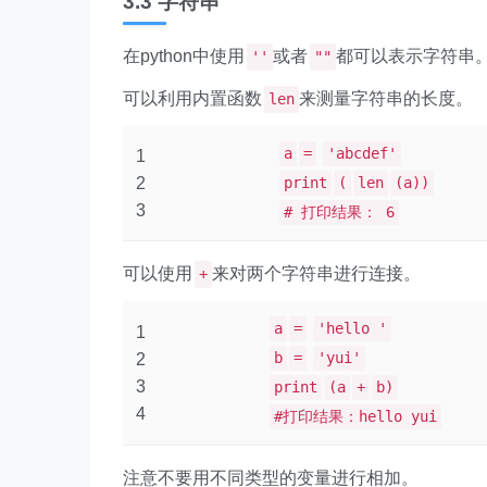
3.3 字符串
在python中使用
或者
都可以表示字符串
''
""
可以利用内置函数
来测量字符串的长度。
len
a
=
'abcdef'
1
2
print
(
len
(a))
3
# 打印结果： 6
可以使用
来对两个字符串进行连接。
+
a
=
'hello '
1
b
=
'yui'
2
3
print
(a
+
b)
4
#打印结果：hello yui
注意不要用不同类型的变量进行相加。