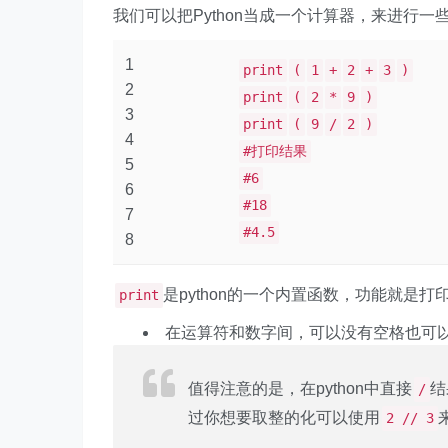
我们可以把Python当成一个计算器，来进行一
1
print
(
1
+
2
+
3
)
2
print
(
2
*
9
)
3
print
(
9
/
2
)
4
#打印结果
5
#6
6
#18
7
#4.5
8
是python的一个内置函数，功能就是打
print
在运算符和数字间，可以没有空格也可
值得注意的是，在python中直接
结
/
过你想要取整的化可以使用
2 // 3