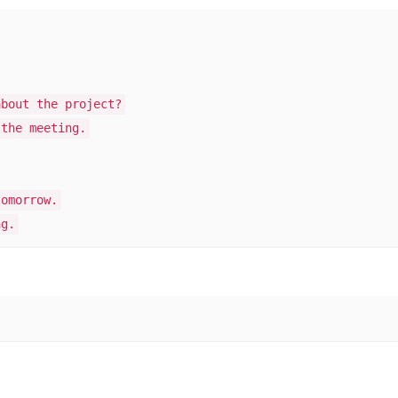
about the project?
 the meeting.
tomorrow.
ng.