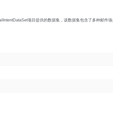
rs/em/EmailIntentDataSet项目提供的数据集，该数据集包含了多种邮件