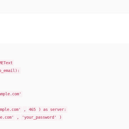
METext
o_email):
ample.com'
mple.com'
,
465
) as server:
e.com'
,
'your_password'
)