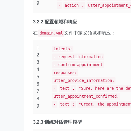
9
-
action
:
utter_appointment_
3.2.2 配置领域和响应
在
文件中定义领域和响应：
domain.yml
1
intents:
2
- request_information
3
- confirm_appointment
4
responses:
5
utter_provide_information:
6
-
text
:
"Sure, here are the de
7
utter_appointment_confirmed:
8
-
text
:
"Great, the appointmen
9
3.2.3 训练对话管理模型