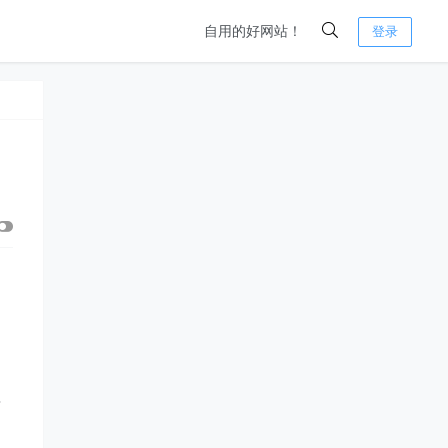
自用的好网站！
登录
！
和
言