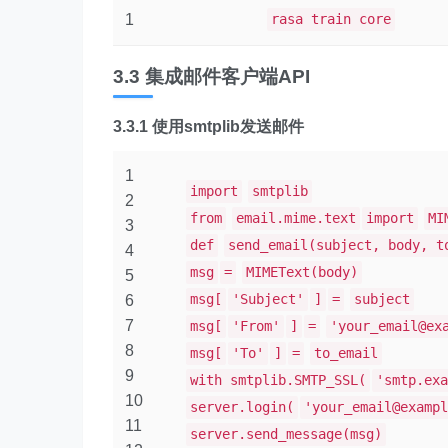
1
rasa train core
3.3 集成邮件客户端API
3.3.1 使用smtplib发送邮件
1
import
smtplib
2
from
email.mime.text
import
MI
3
def
send_email(subject, body, t
4
msg
=
MIMEText(body)
5
msg[
'Subject'
]
=
subject
6
7
msg[
'From'
]
=
'your_email@ex
8
msg[
'To'
]
=
to_email
9
with smtplib.SMTP_SSL(
'smtp.exa
10
server.login(
'your_email@exampl
11
server.send_message(msg)