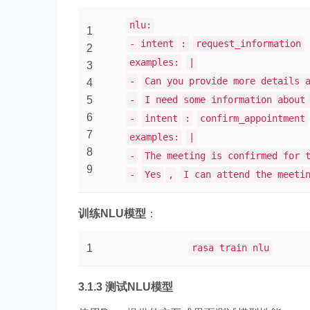
nlu:
1
- intent
:
request_information
2
examples:
|
3
-
Can you provide more details 
4
5
-
I need some information about
6
-
intent
:
confirm_appointment
7
examples:
|
8
-
The meeting is confirmed for 
9
-
Yes
,
I can attend the meeti
训练NLU模型
：
1
rasa train nlu
3.1.3 测试NLU模型