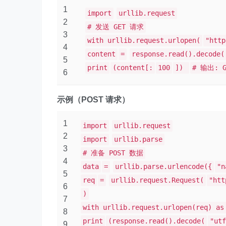
1
import
urllib.request
2
# 发送 GET 请求
3
with urllib.request.urlopen(
"http
4
content
=
response.read().decode(
5
print
(content[:
100
])
# 输出: 
6
示例（POST 请求）
1
import
urllib.request
2
import
urllib.parse
3
# 准备 POST 数据
4
data
=
urllib.parse.urlencode({
"n
5
req
=
urllib.request.Request(
"htt
6
)
7
with urllib.request.urlopen(req) as
8
print
(response.read().decode(
"utf
9