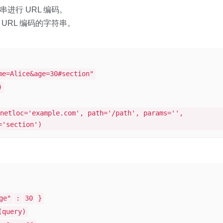
串进行 URL 编码。
 URL 编码的字符串。
me=Alice&age=30#section"
)
netloc='example.com', path='/path', params='',
='section')
ge"
:
30
}
(query)