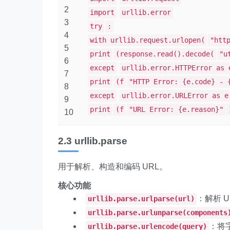
2
import
urllib.error
3
try
:
4
with urllib.request.urlopen(
"htt
5
print
(response.read().decode(
"u
6
except
urllib.error.HTTPError as 
7
print
(f
"HTTP Error: {e.code} - 
8
except
urllib.error.URLError as e
9
print
(f
"URL Error: {e.reason}"
10
2.3 urllib.parse
用于解析、构造和编码 URL。
核心功能
：解析 
urllib.parse.urlparse(url)
urllib.parse.urlunparse(components
：将
urllib.parse.urlencode(query)