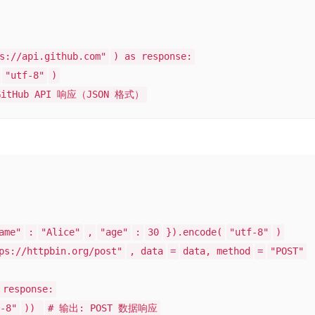
s://api.github.com"
) as response:
"utf-8"
)
GitHub API 响应（JSON 格式）
ame"
:
"Alice"
,
"age"
:
30
}).encode(
"utf-8"
)
ps://httpbin.org/post"
, data
=
data, method
=
"POST"
 response:
-8"
))
# 输出: POST 数据响应