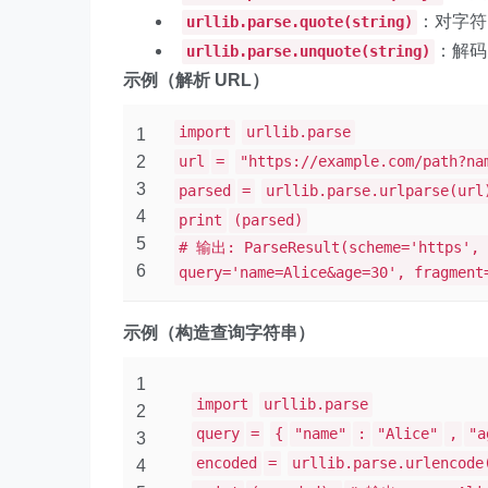
：对字符
urllib.parse.quote(string)
：解码
urllib.parse.unquote(string)
示例（解析 URL）
import
urllib.parse
1
2
url
=
"https://example.com/path?na
3
parsed
=
urllib.parse.urlparse(url
4
print
(parsed)
5
# 输出: ParseResult(scheme='https', 
6
query='name=Alice&age=30', fragment
示例（构造查询字符串）
1
import
urllib.parse
2
query
=
{
"name"
:
"Alice"
,
"a
3
encoded
=
urllib.parse.urlencode
4