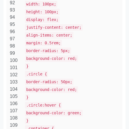
92
width: 100px;
93
height: 100px;
94
display: flex;
95
justify-content: center;
96
align-items: center;
97
margin: 0.5rem;
98
border-radius: 5px;
99
background-color: red;
100
}
101
.circle {
102
103
border-radius: 50px;
104
background-color: red;
105
}
106
.circle:hover {
107
background-color: green;
108
}
109
.container {