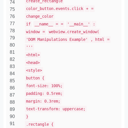
create_rectangle
74
color_button.events.click
+
=
75
76
change_color
77
if
__name__
=
=
'__main__'
:
78
window
=
webview.create_window(
79
'DOM Manipulations Example'
, html
=
80
'''
81
<html>
82
<head>
83
<style>
84
button {
85
font-size: 100%;
86
padding: 0.5rem;
87
margin: 0.3rem;
88
text-transform: uppercase;
89
90
}
91
.rectangle {