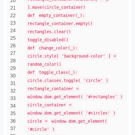
20
].move(circle_container)
21
22
def
empty_container(_):
23
rectangle_container.empty()
24
rectangles.clear()
25
toggle_disabled()
26
def
change_color(_):
27
circle.style[
'background-color'
]
=
28
random_color()
29
def
toggle_class(_):
30
circle.classes.toggle(
'circle'
)
31
rectangle_container
=
32
window.dom.get_element(
'#rectangles'
)
33
circle_container
=
34
window.dom.get_element(
'#circles'
)
35
36
circle
=
window.dom.get_element(
37
'#circle'
)