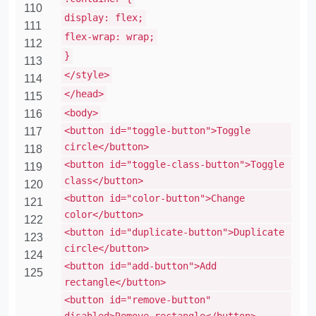
110
display: flex;
111
flex-wrap: wrap;
112
}
113
</style>
114
</head>
115
<body>
116
<button id="toggle-button">Toggle
117
circle</button>
118
<button id="toggle-class-button">Toggle
119
class</button>
120
<button id="color-button">Change
121
color</button>
122
<button id="duplicate-button">Duplicate
123
circle</button>
124
<button id="add-button">Add
125
rectangle</button>
<button id="remove-button"