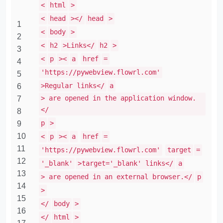
<
html
>
<
head
></
head
>
1
<
body
>
2
<
h2
>Links</
h2
>
3
<
p
><
a
href
=
4
'https://pywebview.flowrl.com'
5
>Regular links</
a
6
> are opened in the application window.
7
</
8
p
>
9
10
<
p
><
a
href
=
11
'https://pywebview.flowrl.com'
target
=
12
'_blank'
>target='_blank' links</
a
13
> are opened in an external browser.</
p
14
>
15
</
body
>
16
</
html
>