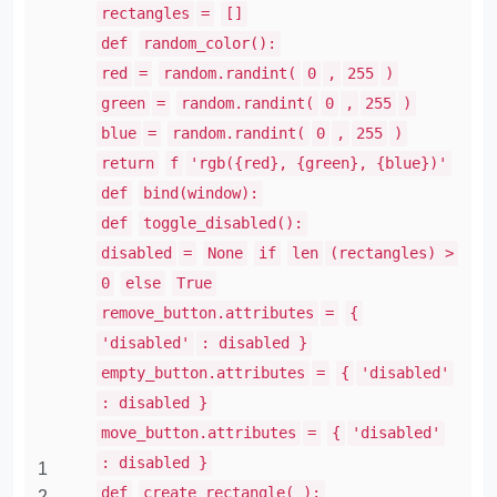
rectangles
=
[]
def
random_color():
red
=
random.randint(
0
,
255
)
green
=
random.randint(
0
,
255
)
blue
=
random.randint(
0
,
255
)
return
f
'rgb({red}, {green}, {blue})'
def
bind(window):
def
toggle_disabled():
disabled
=
None
if
len
(rectangles) >
0
else
True
remove_button.attributes
=
{
'disabled'
: disabled }
empty_button.attributes
=
{
'disabled'
: disabled }
move_button.attributes
=
{
'disabled'
: disabled }
1
def
create_rectangle(_):
2