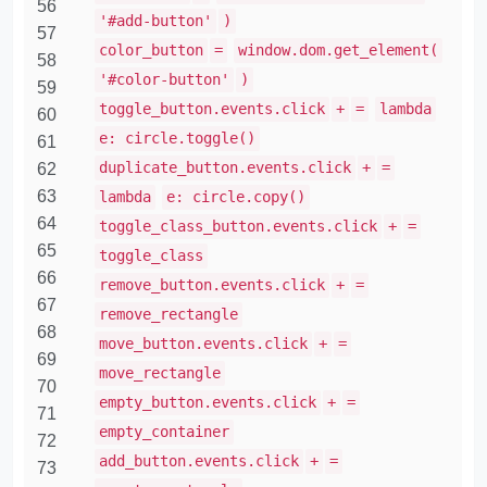
56
'#add-button'
)
57
color_button
=
window.dom.get_element(
58
'#color-button'
)
59
toggle_button.events.click
+
=
lambda
60
e: circle.toggle()
61
duplicate_button.events.click
+
=
62
63
lambda
e: circle.copy()
64
toggle_class_button.events.click
+
=
65
toggle_class
66
remove_button.events.click
+
=
67
remove_rectangle
68
move_button.events.click
+
=
69
move_rectangle
70
empty_button.events.click
+
=
71
empty_container
72
add_button.events.click
+
=
73