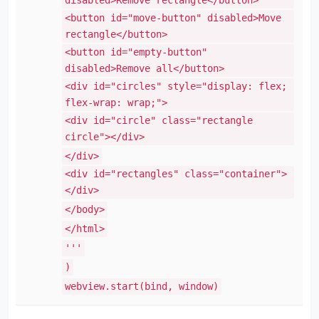
disabled>Remove rectangle</button>
<button id="move-button" disabled>Move
rectangle</button>
<button id="empty-button"
disabled>Remove all</button>
<div id="circles" style="display: flex;
flex-wrap: wrap;">
<div id="circle" class="rectangle
circle"></div>
</div>
<div id="rectangles" class="container">
</div>
</body>
</html>
'''
)
webview.start(bind, window)