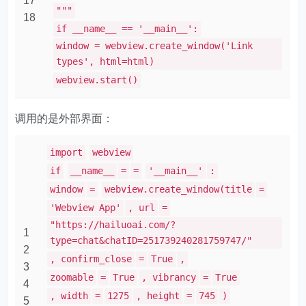
17
"""
18
if __name__ == '__main__':
window = webview.create_window('Link
types', html=html)
webview.start()
调用的是外部界面：
import
webview
if
__name__
=
=
'__main__'
:
window
=
webview.create_window(title
=
'Webview App'
, url
=
"https://hailuoai.com/?
1
type=chat&chatID=251739240281759747/"
2
, confirm_close
=
True
,
3
zoomable
=
True
, vibrancy
=
True
4
, width
=
1275
, height
=
745
)
5