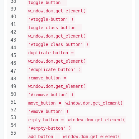
38
toggle_button
=
39
window.dom.get_element(
40
'#toggle-button'
)
41
toggle_class_button
=
42
window.dom.get_element(
43
'#toggle-class-button'
)
44
duplicate_button
=
45
window.dom.get_element(
46
'#duplicate-button'
)
47
remove_button
=
48
49
window.dom.get_element(
50
'#remove-button'
)
51
move_button
=
window.dom.get_element(
52
'#move-button'
)
53
empty_button
=
window.dom.get_element(
54
'#empty-button'
)
55
add_button
=
window.dom.get_element(