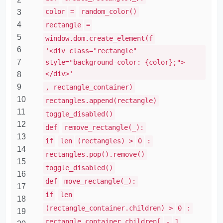
color
=
random_color()
3
4
rectangle
=
5
window.dom.create_element(f
6
'<div class="rectangle"
7
style="background-color: {color};">
</div>'
8
9
, rectangle_container)
10
rectangles.append(rectangle)
11
toggle_disabled()
12
def
remove_rectangle(_):
13
if
len
(rectangles) >
0
:
14
rectangles.pop().remove()
15
toggle_disabled()
16
def
move_rectangle(_):
17
if
len
18
(rectangle_container.children) >
0
:
19
rectangle_container.children[
-
1