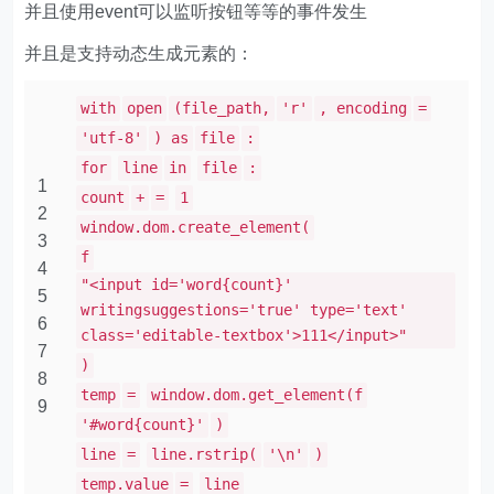
并且使用event可以监听按钮等等的事件发生
并且是支持动态生成元素的：
with
open
(file_path,
'r'
, encoding
=
'utf-8'
) as
file
:
for
line
in
file
:
1
count
+
=
1
2
window.dom.create_element(
3
f
4
"<input id='word{count}'
5
writingsuggestions='true' type='text'
6
class='editable-textbox'>111</input>"
7
)
8
temp
=
window.dom.get_element(f
9
'#word{count}'
)
line
=
line.rstrip(
'\n'
)
temp.value
=
line