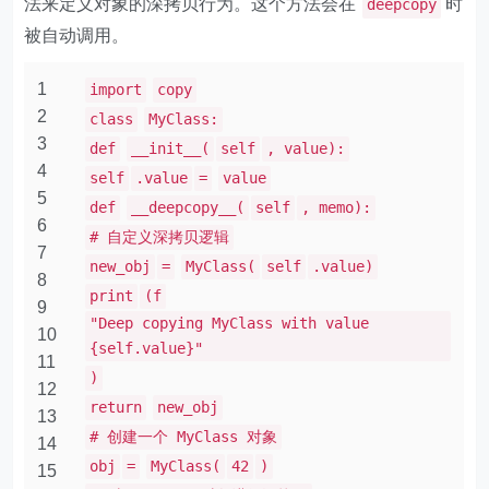
法来定义对象的深拷贝行为。这个方法会在
时
deepcopy
被自动调用。
1
import
copy
2
class
MyClass:
3
def
__init__(
self
, value):
4
self
.value
=
value
5
def
__deepcopy__(
self
, memo):
6
# 自定义深拷贝逻辑
7
new_obj
=
MyClass(
self
.value)
8
print
(f
9
"Deep copying MyClass with value
10
{self.value}"
11
)
12
return
new_obj
13
# 创建一个 MyClass 对象
14
obj
=
MyClass(
42
)
15