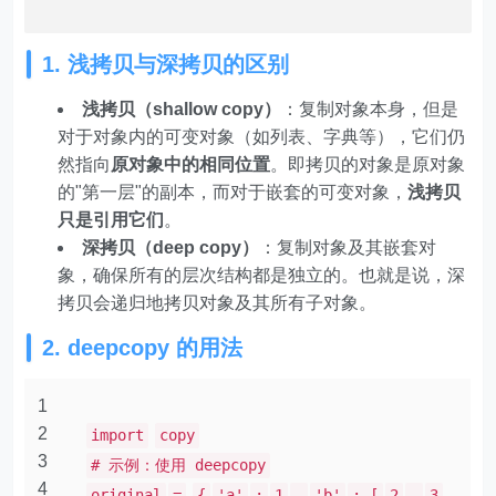
1. 浅拷贝与深拷贝的区别
浅拷贝（shallow copy）
：复制对象本身，但是
对于对象内的可变对象（如列表、字典等），它们仍
然指向
原对象中的相同位置
。即拷贝的对象是原对象
的"第一层"的副本，而对于嵌套的可变对象，
浅拷贝
只是引用它们
。
深拷贝（deep copy）
：复制对象及其嵌套对
象，确保所有的层次结构都是独立的。也就是说，深
拷贝会递归地拷贝对象及其所有子对象。
2. deepcopy 的用法
1
2
import
copy
3
# 示例：使用 deepcopy
4
original
=
{
'a'
:
1
,
'b'
: [
2
,
3