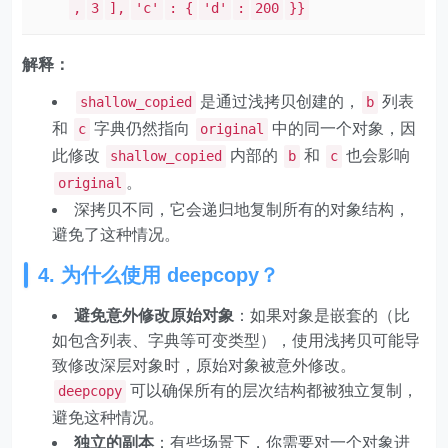
,
3
],
'c'
: {
'd'
:
200
}}
解释：
是通过浅拷贝创建的，
列表
shallow_copied
b
和
字典仍然指向
中的同一个对象，因
c
original
此修改
内部的
和
也会影响
shallow_copied
b
c
。
original
深拷贝不同，它会递归地复制所有的对象结构，
避免了这种情况。
4. 为什么使用 deepcopy？
避免意外修改原始对象
：如果对象是嵌套的（比
如包含列表、字典等可变类型），使用浅拷贝可能导
致修改深层对象时，原始对象被意外修改。
可以确保所有的层次结构都被独立复制，
deepcopy
避免这种情况。
独立的副本
：有些场景下，你需要对一个对象进