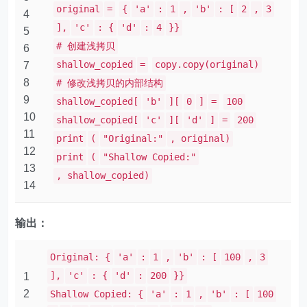
original
=
{
'a'
:
1
,
'b'
: [
2
,
3
4
],
'c'
: {
'd'
:
4
}}
5
# 创建浅拷贝
6
shallow_copied
=
copy.copy(original)
7
8
# 修改浅拷贝的内部结构
9
shallow_copied[
'b'
][
0
]
=
100
10
shallow_copied[
'c'
][
'd'
]
=
200
11
print
(
"Original:"
, original)
12
print
(
"Shallow Copied:"
13
, shallow_copied)
14
输出：
Original: {
'a'
:
1
,
'b'
: [
100
,
3
],
'c'
: {
'd'
:
200
}}
1
2
Shallow Copied: {
'a'
:
1
,
'b'
: [
100