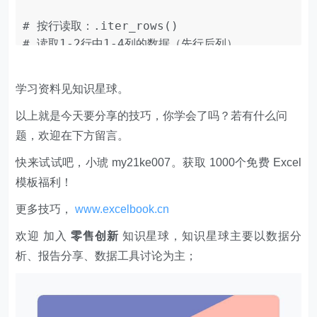
# 按行读取：.iter_rows()

# 读取1-2行中1-4列的数据（先行后列）

for i in sheet.iter_rows(min_row=1,max_row
    for j in i:

学习资料见知识星球。
        print(j.value)

以上就是今天要分享的技巧，你学会了吗？若有什么问
# 按列读取：.iter_cols()

题，欢迎在下方留言。
# 读取1-2行中1-4列的数据（先列后行）

快来试试吧，小琥 my21ke007。获取 1000个免费 Excel
for i in sheet.iter_cols(min_row=1,max_row
模板福利​​​​！
    for j in i:

        print(j.value)

更多技巧，
www.excelbook.cn
欢迎 加入
零售创新
知识星球，知识星球主要以数据分
析、报告分享、数据工具讨论为主；