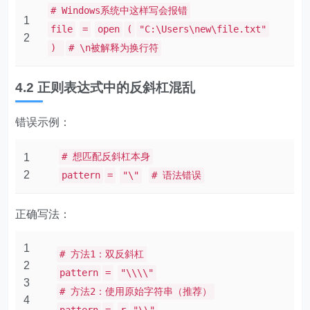
# Windows系统中这样写会报错
1
file
=
open
(
"C:\Users\new\file.txt"
2
)
# \n被解释为换行符
4.2 正则表达式中的反斜杠混乱
错误示例：
# 想匹配反斜杠本身
1
2
pattern
=
"\"
# 语法错误
正确写法：
1
# 方法1：双反斜杠
2
pattern
=
"\\\\"
3
# 方法2：使用原始字符串（推荐）
4