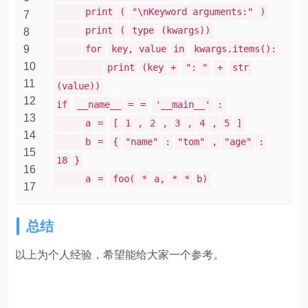
print
(
"\nKeyword arguments:"
)
7
print
(
type
(kwargs))
8
9
for
key, value
in
kwargs.items():
10
print
(key
+
": "
+
str
11
(value))
12
if
__name__
=
=
'__main__'
:
13
a
=
[
1
,
2
,
3
,
4
,
5
]
14
b
=
{
"name"
:
"tom"
,
"age"
:
15
18
}
16
a
=
foo(
*
a,
*
*
b)
17
总结
以上为个人经验，希望能给大家一个参考。