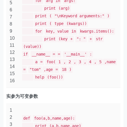
for
arg
in
args:
5
print
(arg)
6
print
(
"\nKeyword arguments:"
)
7
print
(
type
(kwargs))
8
9
for
key, value
in
kwargs.items():
10
print
(key
+
": "
+
str
11
(value))
12
if
__name__
=
=
'__main__'
:
13
a
=
foo(
1
,
2
,
3
,
4
,
5
,name
14
=
"tom"
,age
=
18
)
15
help
(foo())
16
实参为可变参数
1
2
def
foo(a,b,name,age):
3
print
(a,b,name,age)