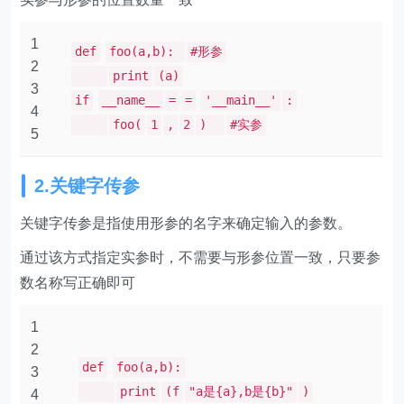
1
def
foo(a,b):
#形参
2
print
(a)
3
if
__name__
=
=
'__main__'
:
4
foo(
1
,
2
)
#实参
5
2.关键字传参
关键字传参是指使用形参的名字来确定输入的参数。
通过该方式指定实参时，不需要与形参位置一致，只要参
数名称写正确即可
1
2
def
foo(a,b):
3
print
(f
"a是{a},b是{b}"
)
4