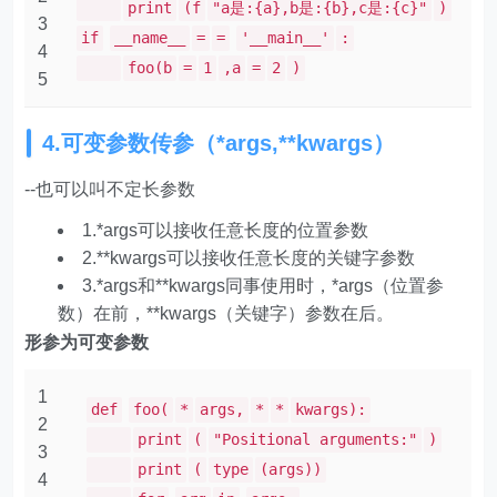
print
(f
"a是:{a},b是:{b},c是:{c}"
)
3
if
__name__
=
=
'__main__'
:
4
foo(b
=
1
,a
=
2
)
5
4.可变参数传参（*args,**kwargs）
--也可以叫不定长参数
1.*args可以接收任意长度的位置参数
2.**kwargs可以接收任意长度的关键字参数
3.*args和**kwargs同事使用时，*args（位置参
数）在前，**kwargs（关键字）参数在后。
形参为可变参数
1
def
foo(
*
args,
*
*
kwargs):
2
print
(
"Positional arguments:"
)
3
print
(
type
(args))
4