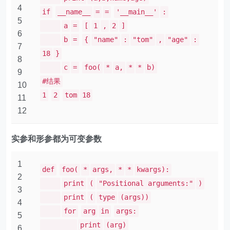
4
if
__name__
=
=
'__main__'
:
5
a
=
[
1
,
2
]
6
b
=
{
"name"
:
"tom"
,
"age"
:
7
18
}
8
c
=
foo(
*
a,
*
*
b)
9
#结果
10
1
2
tom
18
11
12
实参和形参都为可变参数
1
def
foo(
*
args,
*
*
kwargs):
2
print
(
"Positional arguments:"
)
3
print
(
type
(args))
4
for
arg
in
args:
5
print
(arg)
6