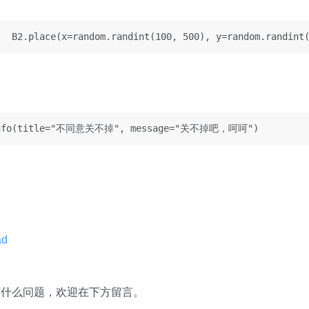
   B2.place(x=random.randint(100, 500), y=random.randint
howinfo(title="不同意关不掉", message="关不掉吧，呵呵")
ad
有什么问题，欢迎在下方留言。