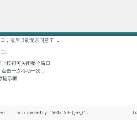
，最后只能无奈同意了 ...
窗口。
框上按钮可关闭整个窗口
击一次移动一次 ...
辱提示框
dow)     win.geometry("500x150+{}+{}".                 