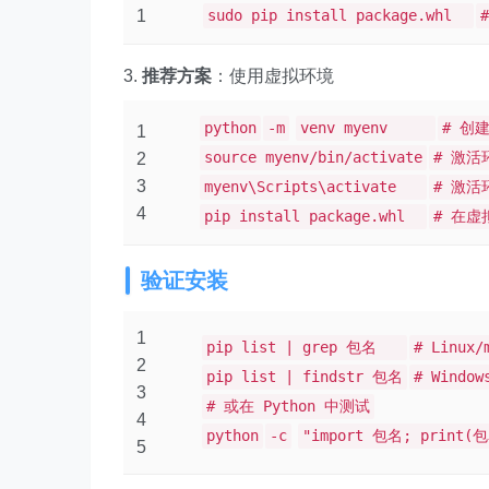
1
sudo pip install package.whl
推荐方案
：使用虚拟环境
python
-m
venv myenv
# 创
1
source myenv/bin/activate
# 激活环
2
3
myenv\Scripts\activate
# 激活环
4
pip install package.whl
# 在
验证安装
1
pip list | grep 包名
# Linux/
2
pip list | findstr 包名
# Window
3
# 或在 Python 中测试
4
python
-c
"import 包名; print(包
5