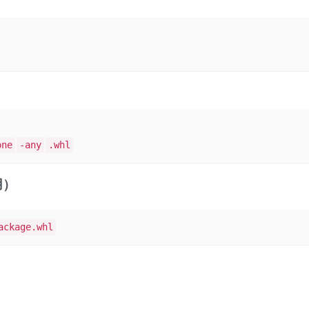
one
-any
.whl
用）
ackage.whl