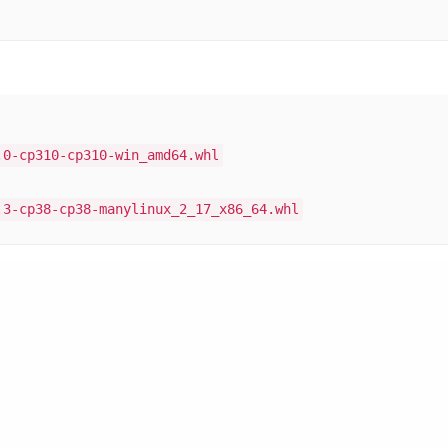
.0-cp310-cp310-win_amd64.whl
.3-cp38-cp38-manylinux_2_17_x86_64.whl