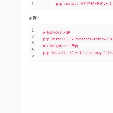
1
pip install 文件路径/包名.whl
示例
：
1
# Windows 示例
2
pip install C:\Downloads\torch-2.0
3
# Linux/macOS 示例
4
pip install ~/Downloads/numpy-1.24
5