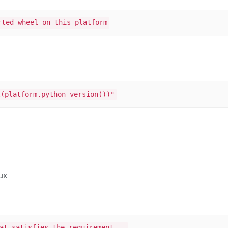
rted wheel on this platform
t(platform.python_version())"
ux
at satisfies the requirement...