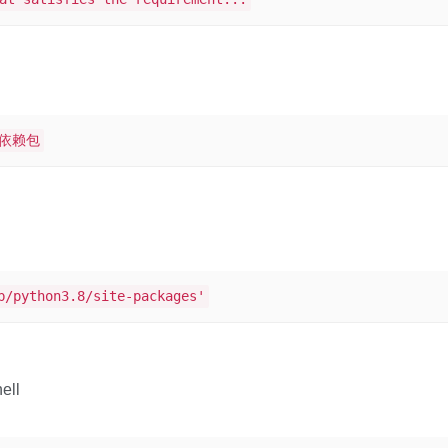
装依赖包
b/python3.8/site-packages'
ll