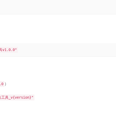
1.0.0"
）
.0
工具_v{version}"