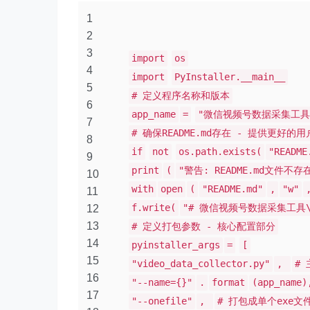
1
2
3
import
os
4
import
PyInstaller.__main__
5
# 定义程序名称和版本
6
app_name
=
"微信视频号数据采集工具v1
7
# 确保README.md存在 - 提供更好的
8
if
not
os.path.exists(
"README
9
print
(
"警告: README.md文件
10
with
open
(
"README.md"
,
"w"
11
f.write(
"# 微信视频号数据采集工具\
12
13
# 定义打包参数 - 核心配置部分
14
pyinstaller_args
=
[
15
"video_data_collector.py"
,
#
16
"--name={}"
.
format
(app_name
17
"--onefile"
,
# 打包成单个exe文