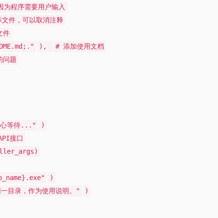
因为程序需要用户输入
果有图标文件，可以取消注释
文件
DME.md;."
),
# 添加使用文档
的问题
等待..."
)
API接口
ller_args)
name}.exe"
)
到同一目录，作为使用说明。"
)