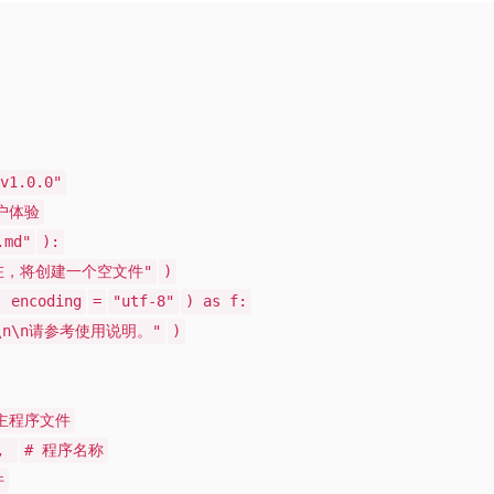
.0.0"
用户体验
.md"
):
不存在，将创建一个空文件"
)
, encoding
=
"utf-8"
) as f:
n\n请参考使用说明。"
)
 主程序文件
),
# 程序名称
件