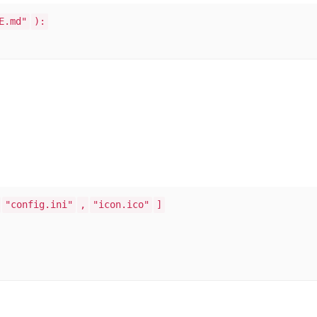
E.md"
):
"config.ini"
,
"icon.ico"
]