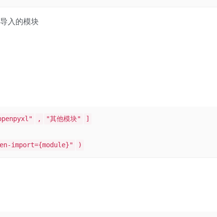
动态导入的模块
openpyxl"
,
"其他模块"
]
en-import={module}"
)