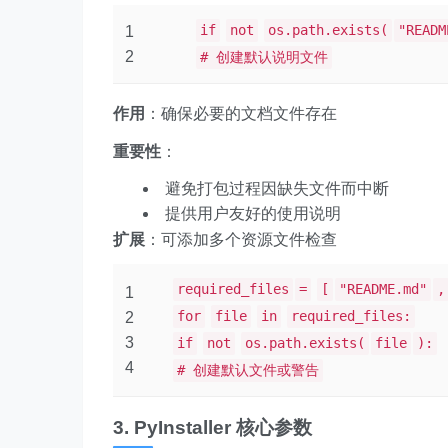
if
not
os.path.exists(
"READM
1
2
# 创建默认说明文件
作用
：确保必要的文档文件存在
重要性
：
避免打包过程因缺失文件而中断
提供用户友好的使用说明
扩展
：可添加多个资源文件检查
required_files
=
[
"README.md"
,
1
for
file
in
required_files:
2
3
if
not
os.path.exists(
file
):
4
# 创建默认文件或警告
3. PyInstaller 核心参数