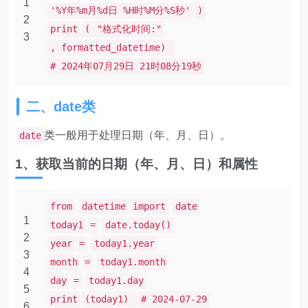
1
'%Y年%m月%d日 %H时%M分%S秒'
)
2
print
(
"格式化时间:"
3
, formatted_datetime)
# 2024年07月29日 21时08分19秒
二、date类
类一般用于处理日期（年、月、日）。
date
1、获取当前的日期（年、月、日）和属性
from
datetime
import
date
1
today1
=
date.today()
2
year
=
today1.year
3
month
=
today1.month
4
day
=
today1.day
5
print
(today1)
# 2024-07-29
6