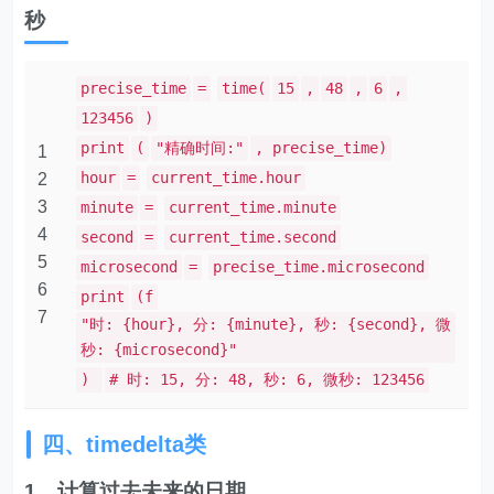
秒
precise_time
=
time(
15
,
48
,
6
,
123456
)
print
(
"精确时间:"
, precise_time)
1
hour
=
current_time.hour
2
3
minute
=
current_time.minute
4
second
=
current_time.second
5
microsecond
=
precise_time.microsecond
6
print
(f
7
"时: {hour}, 分: {minute}, 秒: {second}, 微
秒: {microsecond}"
)
# 时: 15, 分: 48, 秒: 6, 微秒: 123456
四、timedelta类
1、计算过去未来的日期