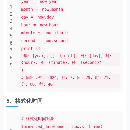
year
=
now.year
1
month
=
now.month
2
day
=
now.day
3
hour
=
now.hour
4
minute
=
now.minute
5
second
=
now.second
6
print
(f
7
"年: {year}, 月: {month}, 日: {day}, 时:
8
{hour}, 分: {minute}, 秒: {second}"
9
)
# 输出->年: 2024, 月: 7, 日: 29, 时: 21,
分: 08, 秒: 40
5、格式化时间
# 格式化时间对象
formatted_datetime
=
now.strftime(