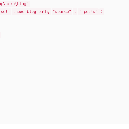
pp\hexo\blog"
self
.hexo_blog_path,
"source"
,
"_posts"
)
(