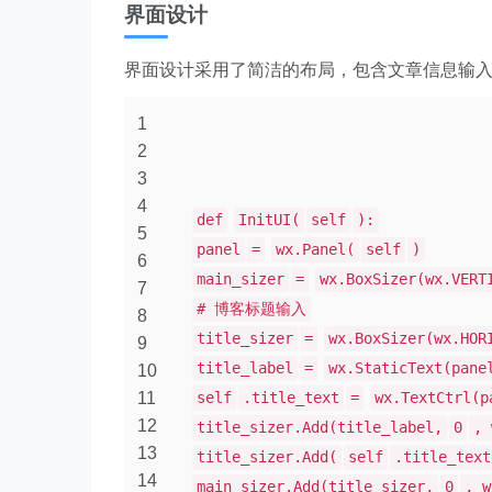
界面设计
界面设计采用了简洁的布局，包含文章信息输入区
1
2
3
4
def
InitUI(
self
):
5
panel
=
wx.Panel(
self
)
6
main_sizer
=
wx.BoxSizer(wx.VERT
7
# 博客标题输入
8
title_sizer
=
wx.BoxSizer(wx.HOR
9
title_label
=
wx.StaticText(pane
10
11
self
.title_text
=
wx.TextCtrl(p
12
title_sizer.Add(title_label,
0
, 
13
title_sizer.Add(
self
.title_text
14
main_sizer.Add(title_sizer,
0
, w