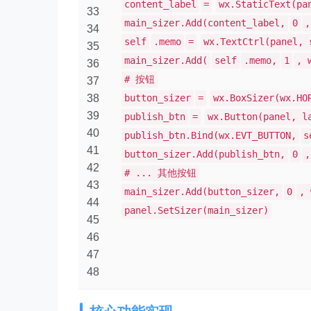
content_label
=
wx.StaticText(pa
33
main_sizer.Add(content_label,
0
,
34
self
.memo
=
wx.TextCtrl(panel, 
35
main_sizer.Add(
self
.memo,
1
, 
36
# 按钮
37
38
button_sizer
=
wx.BoxSizer(wx.HO
39
publish_btn
=
wx.Button(panel, l
40
publish_btn.Bind(wx.EVT_BUTTON,
s
41
button_sizer.Add(publish_btn,
0
,
42
# ... 其他按钮
43
main_sizer.Add(button_sizer,
0
, 
44
panel.SetSizer(main_sizer)
45
46
47
48