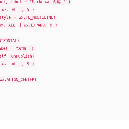
nel, label
=
"Markdown 内容:"
)
 wx.
ALL
,
5
)
style
=
wx.TE_MULTILINE)
wx.
ALL
| wx.EXPAND,
5
)
RIZONTAL)
abel
=
"发布"
)
elf
.OnPublish)
 wx.
ALL
,
5
)
wx.ALIGN_CENTER)