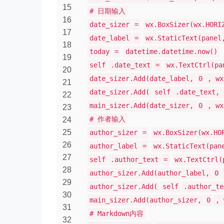
15
# 日期输入
16
date_sizer
=
wx.BoxSizer(wx.HORI
17
date_label
=
wx.StaticText(panel
18
today
=
datetime.datetime.now()
19
self
.date_text
=
wx.TextCtrl(pa
20
date_sizer.Add(date_label,
0
, wx
21
date_sizer.Add(
self
.date_text,
22
main_sizer.Add(date_sizer,
0
, wx
23
# 作者输入
24
25
author_sizer
=
wx.BoxSizer(wx.HO
26
author_label
=
wx.StaticText(pan
27
self
.author_text
=
wx.TextCtrl(
28
author_sizer.Add(author_label,
0
29
author_sizer.Add(
self
.author_te
30
main_sizer.Add(author_sizer,
0
, 
31
# Markdown内容
32