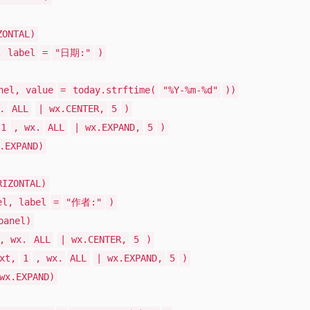
ZONTAL)
, label
=
"日期:"
)
nel, value
=
today.strftime(
"%Y-%m-%d"
))
.
ALL
| wx.CENTER,
5
)
1
, wx.
ALL
| wx.EXPAND,
5
)
.EXPAND)
RIZONTAL)
el, label
=
"作者:"
)
panel)
, wx.
ALL
| wx.CENTER,
5
)
xt,
1
, wx.
ALL
| wx.EXPAND,
5
)
wx.EXPAND)