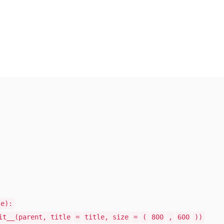
le):
it__(parent, title
=
title, size
=
(
800
,
600
))