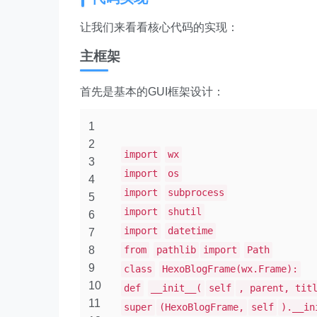
让我们来看看核心代码的实现：
主框架
首先是基本的GUI框架设计：
1
2
import
wx
3
import
os
4
import
subprocess
5
import
shutil
6
import
datetime
7
8
from
pathlib
import
Path
9
class
HexoBlogFrame(wx.Frame):
10
def
__init__(
self
, parent, tit
11
super
(HexoBlogFrame,
self
).__in