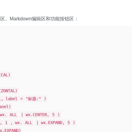
、Markdown编辑区和功能按钮区：
ICAL)
IZONTAL)
l, label
=
"标题:"
)
anel)
wx.
ALL
| wx.CENTER,
5
)
,
1
, wx.
ALL
| wx.EXPAND,
5
)
x.EXPAND)