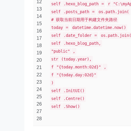
12
self
.hexo_blog_path
=
r
"C:\myA
13
self
.posts_path
=
os.path.join(
14
# 获取当前日期用于构建文件夹路径
15
today
=
datetime.datetime.now()
16
self
.date_folder
=
os.path.join
17
self
.hexo_blog_path,
18
"public"
,
19
str
(today.year),
20
f
"{today.month:02d}"
,
21
22
f
"{today.day:02d}"
23
)
24
self
.InitUI()
25
self
.Centre()
26
self
.Show()
27
28