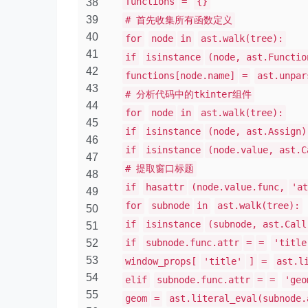
functions
=
{}
38
39
# 首先收集所有函数定义
40
for
node
in
ast.walk(tree):
41
if
isinstance
(node, ast.Functio
42
functions[node.name]
=
ast.unpar
43
# 分析代码中的tkinter组件
44
for
node
in
ast.walk(tree):
45
if
isinstance
(node, ast.Assign)
46
if
isinstance
(node.value, ast.C
47
# 提取窗口标题
48
if
hasattr
(node.value.func,
'at
49
for
subnode
in
ast.walk(tree):
50
if
isinstance
(subnode, ast.Call
51
52
if
subnode.func.attr
=
=
'title
53
window_props[
'title'
]
=
ast.l
54
elif
subnode.func.attr
=
=
'geo
55
geom
=
ast.literal_eval(subnode.