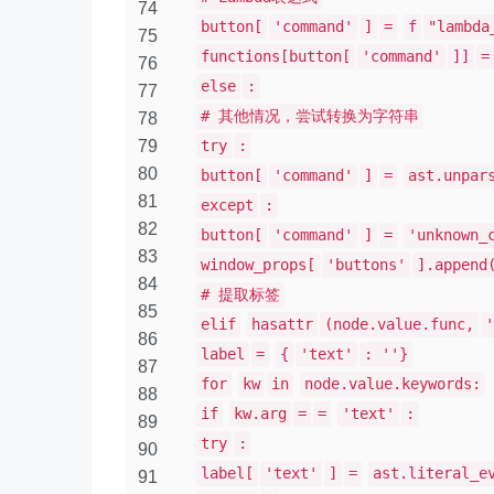
74
button[
'command'
]
=
f
"lambda
75
functions[button[
'command'
]]
=
76
else
:
77
# 其他情况，尝试转换为字符串
78
79
try
:
80
button[
'command'
]
=
ast.unpar
81
except
:
82
button[
'command'
]
=
'unknown_
83
window_props[
'buttons'
].append
84
# 提取标签
85
elif
hasattr
(node.value.func,
'
86
label
=
{
'text'
: ''}
87
for
kw
in
node.value.keywords:
88
if
kw.arg
=
=
'text'
:
89
try
:
90
label[
'text'
]
=
ast.literal_e
91