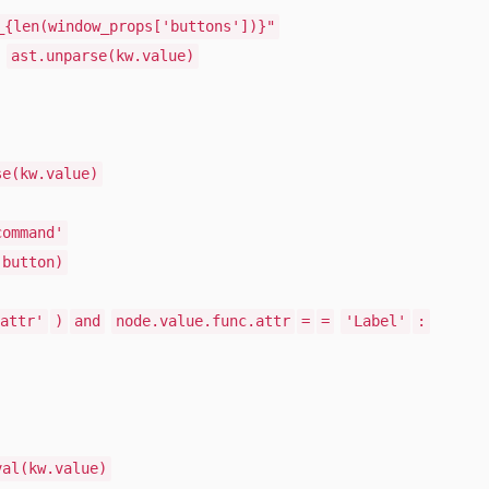
_{len(window_props['buttons'])}"
ast.unparse(kw.value)
se(kw.value)
command'
(button)
attr'
)
and
node.value.func.attr
=
=
'Label'
:
val(kw.value)