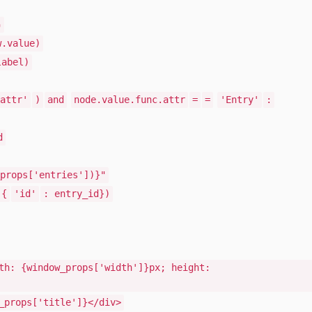
串
w.value)
label)
attr'
)
and
node.value.func.attr
=
=
'Entry'
:
d
props['entries'])}"
({
'id'
: entry_id})
th: {window_props['width']}px; height:
_props['title']}</div>