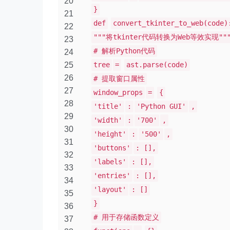
20
}
21
def
convert_tkinter_to_web(code)
22
"""将tkinter代码转换为Web等效实现""
23
# 解析Python代码
24
25
tree
=
ast.parse(code)
26
# 提取窗口属性
27
window_props
=
{
28
'title'
:
'Python GUI'
,
29
'width'
:
'700'
,
30
'height'
:
'500'
,
31
'buttons'
: [],
32
'labels'
: [],
33
'entries'
: [],
34
'layout'
: []
35
}
36
# 用于存储函数定义
37