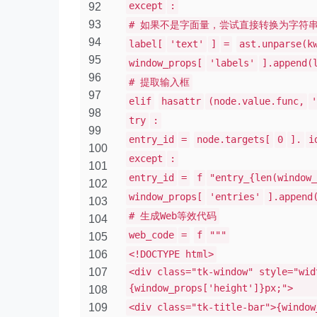
except
:
92
93
# 如果不是字面量，尝试直接转换为字符
94
label[
'text'
]
=
ast.unparse(k
95
window_props[
'labels'
].append(
96
# 提取输入框
97
elif
hasattr
(node.value.func,
'
98
try
:
99
entry_id
=
node.targets[
0
].
i
100
except
:
101
entry_id
=
f
"entry_{len(window_
102
window_props[
'entries'
].append
103
# 生成Web等效代码
104
web_code
=
f
"""
105
106
<!DOCTYPE html>
107
<div class="tk-window" style="wid
{window_props['height']}px;">
108
109
<div class="tk-title-bar">{window