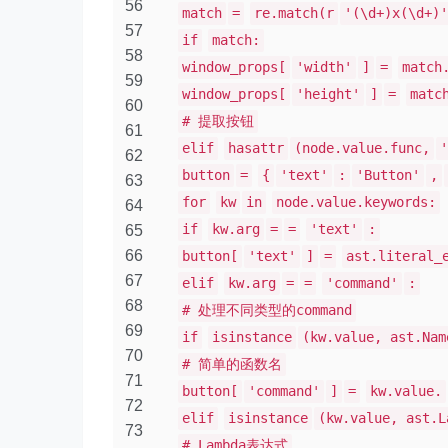
56
match
=
re.match(r
'(\d+)x(\d+)'
57
if
match:
58
window_props[
'width'
]
=
match
59
window_props[
'height'
]
=
matc
60
# 提取按钮
61
elif
hasattr
(node.value.func,
'
62
button
=
{
'text'
:
'Button'
,
63
for
kw
in
node.value.keywords:
64
if
kw.arg
=
=
'text'
:
65
66
button[
'text'
]
=
ast.literal_
67
elif
kw.arg
=
=
'command'
:
68
# 处理不同类型的command
69
if
isinstance
(kw.value, ast.Nam
70
# 简单的函数名
71
button[
'command'
]
=
kw.value.
72
elif
isinstance
(kw.value, ast.L
73
# Lambda表达式