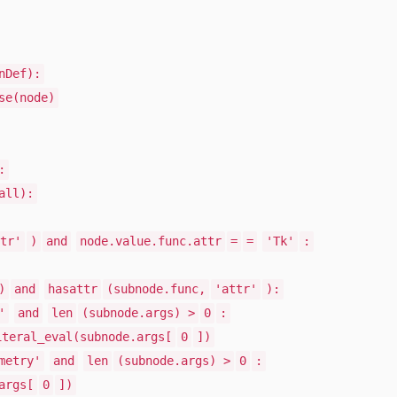
nDef):
se(node)
:
all):
tr'
)
and
node.value.func.attr
=
=
'Tk'
:
)
and
hasattr
(subnode.func,
'attr'
):
'
and
len
(subnode.args) >
0
:
iteral_eval(subnode.args[
0
])
metry'
and
len
(subnode.args) >
0
:
args[
0
])