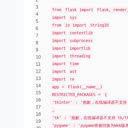
3
from
flask
import
Flask, render
4
import
sys
5
from
io
import
StringIO
6
import
contextlib
7
import
subprocess
8
import
importlib
9
import
threading
10
import
time
11
12
import
ast
13
import
re
14
app
=
Flask(__name__)
15
RESTRICTED_PACKAGES
=
{
16
'tkinter'
:
'抱歉，在线编译器不支持 
17
,
18
'tk'
:
'抱歉，在线编译器不支持 tk/
19
'pygame'
:
'pygame将被转换为Web版