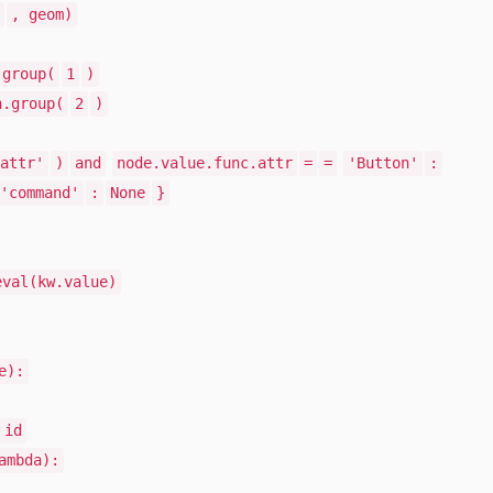
, geom)
.group(
1
)
h.group(
2
)
attr'
)
and
node.value.func.attr
=
=
'Button'
:
'command'
:
None
}
eval(kw.value)
e):
id
ambda):