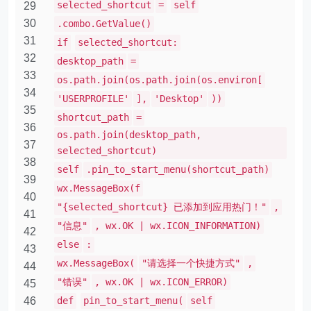
selected_shortcut
=
self
29
30
.combo.GetValue()
31
if
selected_shortcut:
32
desktop_path
=
33
os.path.join(os.path.join(os.environ[
34
'USERPROFILE'
],
'Desktop'
))
35
shortcut_path
=
36
os.path.join(desktop_path,
37
selected_shortcut)
38
self
.pin_to_start_menu(shortcut_path)
39
wx.MessageBox(f
40
"{selected_shortcut} 已添加到应用热门！"
,
41
"信息"
, wx.OK | wx.ICON_INFORMATION)
42
else
:
43
wx.MessageBox(
"请选择一个快捷方式"
,
44
"错误"
, wx.OK | wx.ICON_ERROR)
45
46
def
pin_to_start_menu(
self