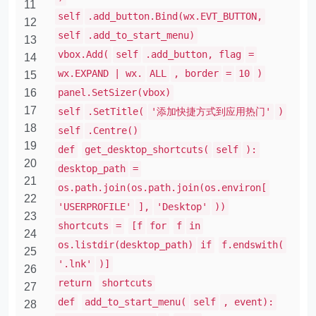
11
self
.add_button.Bind(wx.EVT_BUTTON,
12
self
.add_to_start_menu)
13
vbox.Add(
self
.add_button, flag
=
14
wx.EXPAND | wx.
ALL
, border
=
10
)
15
16
panel.SetSizer(vbox)
17
self
.SetTitle(
'添加快捷方式到应用热门'
)
18
self
.Centre()
19
def
get_desktop_shortcuts(
self
):
20
desktop_path
=
21
os.path.join(os.path.join(os.environ[
22
'USERPROFILE'
],
'Desktop'
))
23
shortcuts
=
[f
for
f
in
24
os.listdir(desktop_path)
if
f.endswith(
25
'.lnk'
)]
26
return
shortcuts
27
def
add_to_start_menu(
self
, event):
28