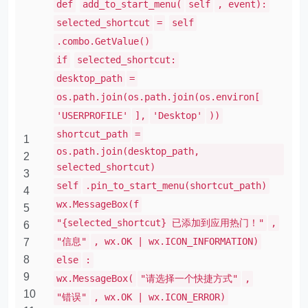
def
add_to_start_menu(
self
, event):
selected_shortcut
=
self
.combo.GetValue()
if
selected_shortcut:
desktop_path
=
os.path.join(os.path.join(os.environ[
'USERPROFILE'
],
'Desktop'
))
shortcut_path
=
1
os.path.join(desktop_path,
2
selected_shortcut)
3
self
.pin_to_start_menu(shortcut_path)
4
wx.MessageBox(f
5
"{selected_shortcut} 已添加到应用热门！"
,
6
"信息"
, wx.OK | wx.ICON_INFORMATION)
7
8
else
:
9
wx.MessageBox(
"请选择一个快捷方式"
,
10
"错误"
, wx.OK | wx.ICON_ERROR)