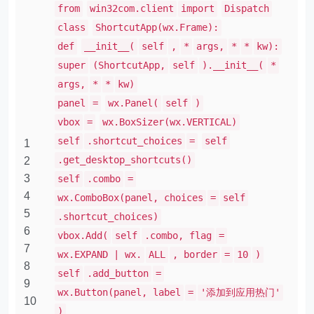
from
win32com.client
import
Dispatch
class
ShortcutApp(wx.Frame):
def
__init__(
self
,
*
args,
*
*
kw):
super
(ShortcutApp,
self
).__init__(
*
args,
*
*
kw)
panel
=
wx.Panel(
self
)
vbox
=
wx.BoxSizer(wx.VERTICAL)
self
.shortcut_choices
=
self
1
.get_desktop_shortcuts()
2
3
self
.combo
=
4
wx.ComboBox(panel, choices
=
self
5
.shortcut_choices)
6
vbox.Add(
self
.combo, flag
=
7
wx.EXPAND | wx.
ALL
, border
=
10
)
8
self
.add_button
=
9
wx.Button(panel, label
=
'添加到应用热门'
10
)