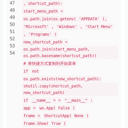
47
, shortcut_path):
48
start_menu_path
=
49
os.path.join(os.getenv(
'APPDATA'
),
50
'Microsoft'
,
'Windows'
,
'Start Menu'
51
,
'Programs'
)
52
new_shortcut_path
=
53
os.path.join(start_menu_path,
54
os.path.basename(shortcut_path))
# 将快捷方式复制到开始菜单
if
not
os.path.exists(new_shortcut_path):
shutil.copy(shortcut_path,
new_shortcut_path)
if
__name__
=
=
"__main__"
:
app
=
wx.App(
False
)
frame
=
ShortcutApp(
None
)
frame.Show(
True
)