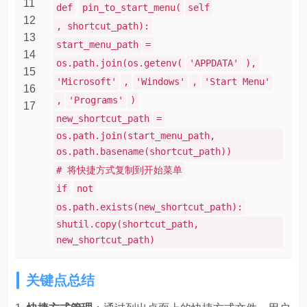
11
def
pin_to_start_menu(
self
12
, shortcut_path):
13
start_menu_path
=
14
os.path.join(os.getenv(
'APPDATA'
),
15
'Microsoft'
,
'Windows'
,
'Start Menu'
16
,
'Programs'
)
17
new_shortcut_path
=
os.path.join(start_menu_path,
os.path.basename(shortcut_path))
# 将快捷方式复制到开始菜单
if
not
os.path.exists(new_shortcut_path):
shutil.copy(shortcut_path,
new_shortcut_path)
关键点总结