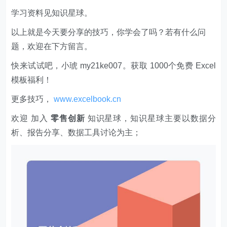
学习资料见知识星球。
以上就是今天要分享的技巧，你学会了吗？若有什么问
题，欢迎在下方留言。
快来试试吧，小琥 my21ke007。获取 1000个免费 Excel
模板福利​​​​！
更多技巧，
www.excelbook.cn
欢迎 加入
零售创新
知识星球，知识星球主要以数据分
析、报告分享、数据工具讨论为主；