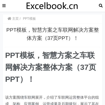
主页
PPT模板
PPT模板，智慧方案之车联网解决方案整
体方案（37页PPT）！
PPT模板，智慧方案之车联
网解决方案整体方案（37页
PPT）！
该方案围绕车联网展开，介绍了车联网运营整体平台的组
成、架构、应用案例、运营成果及后期规划，展示了其在