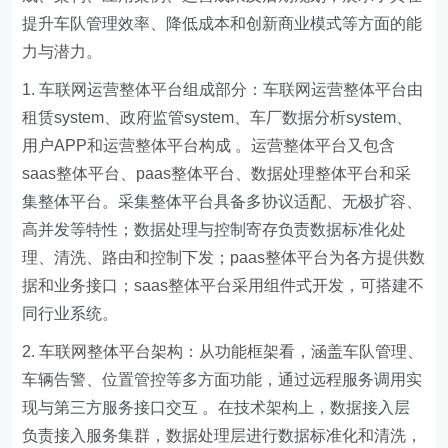
提升车队管理效率、降低成本和创新商业模式等方面的能
力与潜力。
1. 车联网运营整体平台组成部分：车联网运营整体平台由
租赁system、政府监管system、车厂数据分析system、
用户APP和运营整体平台构成 。运营整体平台又包含
saas整体平台、paas整体平台、数据处理整体平台和采
集整体平台。采集整体平台具备多协议适配、无极扩容、
高并发等特性；数据处理与控制寄存负责数据标准化处
理、清洗、路由和控制下发；paas整体平台为各方提供数
据和业务接口；saas整体平台采用组件式开发，可搭建不
同行业系统。
2. 车联网整体平台架构：从功能框架看，涵盖车队管理、
车辆告警、位置管控等多方面功能，通过远程服务调用实
现与第三方服务接口交互 。在技术架构上，数据接入层
负责接入服务集群，数据处理层进行数据标准化和清洗，