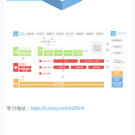
学习地址：
https://t.zsxq.com/XGRn9