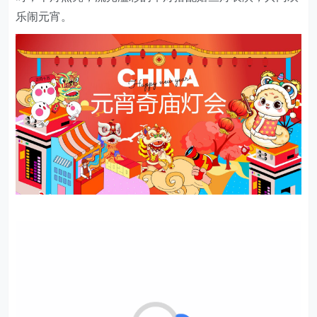
乐闹元宵。