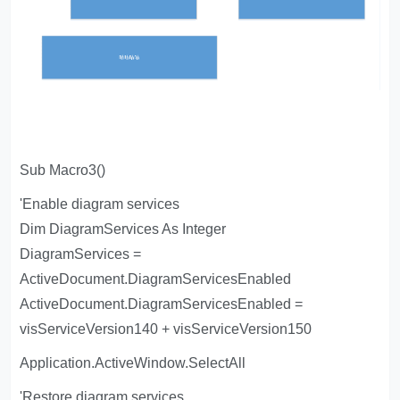
Sub Macro3()
'Enable diagram services
Dim DiagramServices As Integer
DiagramServices =
ActiveDocument.DiagramServicesEnabled
ActiveDocument.DiagramServicesEnabled =
visServiceVersion140 + visServiceVersion150
Application.ActiveWindow.SelectAll
'Restore diagram services