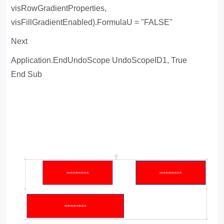
visRowGradientProperties,
visFillGradientEnabled).FormulaU = "FALSE"
Next
Application.EndUndoScope UndoScopeID1, True
End Sub