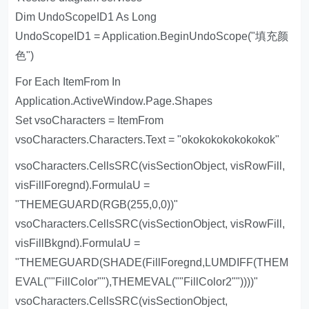
Dim UndoScopeID1 As Long
UndoScopeID1 = Application.BeginUndoScope("填充颜
色")
For Each ItemFrom In
Application.ActiveWindow.Page.Shapes
Set vsoCharacters = ItemFrom
vsoCharacters.Characters.Text = "okokokokokokokok"
vsoCharacters.CellsSRC(visSectionObject, visRowFill,
visFillForegnd).FormulaU =
"THEMEGUARD(RGB(255,0,0))"
vsoCharacters.CellsSRC(visSectionObject, visRowFill,
visFillBkgnd).FormulaU =
"THEMEGUARD(SHADE(FillForegnd,LUMDIFF(THEM
EVAL(""FillColor""),THEMEVAL(""FillColor2""))))"
vsoCharacters.CellsSRC(visSectionObject,