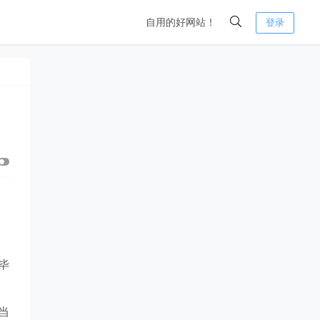
自用的好网站！
登录
？毕
当