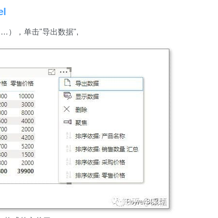
l
），单击"导出数据",