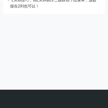
Excel技巧，用Excel制作二级联动下拉菜单，源数
据在2列也可以！