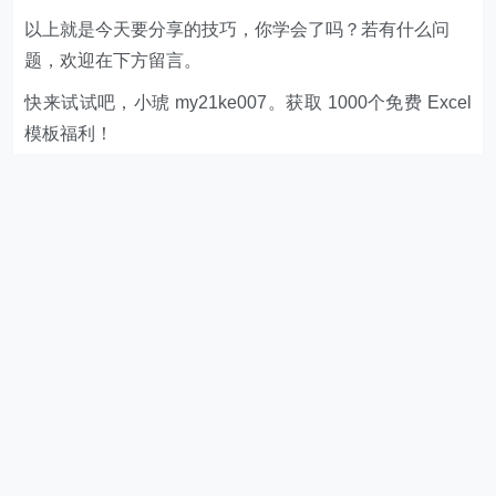
以上就是今天要分享的技巧，你学会了吗？若有什么问
题，欢迎在下方留言。
快来试试吧，小琥 my21ke007。获取 1000个免费 Excel
模板福利​​​​！
更多技巧，
www.excelbook.cn
欢迎 加入
零售创新
知识星球，知识星球主要以数据分
析、报告分享、数据工具讨论为主；