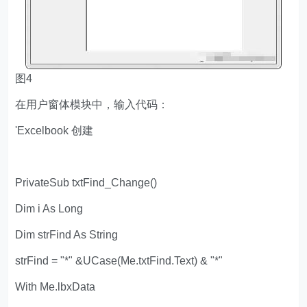
图4
在用户窗体模块中，输入代码：
'Excelbook 创建
PrivateSub txtFind_Change()
Dim i As Long
Dim strFind As String
strFind = "*" &UCase(Me.txtFind.Text) & "*"
With Me.lbxData