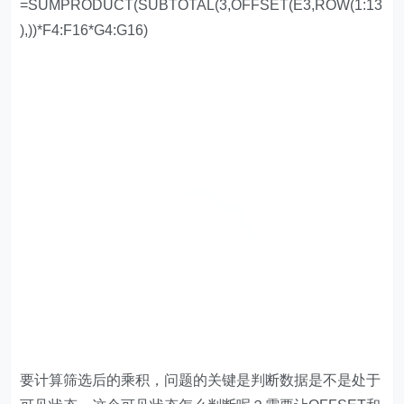
=SUMPRODUCT(SUBTOTAL(3,OFFSET(E3,ROW(1:13
),))*F4:F16*G4:G16)
要计算筛选后的乘积，问题的关键是判断数据是不是处于
可见状态。这个可见状态怎么判断呢？需要让OFFSET和
SUBTOTAL函数来结合一下。首先使用OFFSET函数，
以E3单元格为基点，依次向下偏移1~13行，得到一个多
维引用。这个多维引用中包含13个一行一列的引用区域，
也就是对E4~E16的单个单元格分别进行引用。接下来使
用SUBTOTAL函数，第一参数使用3，即依次统计