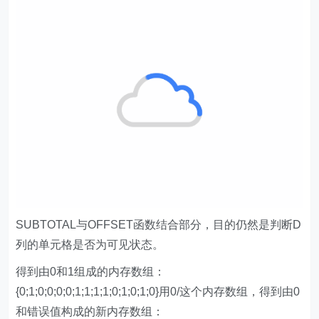
0!}LOOKUP函数以1作为查询值，在以上内存数组中查找
最后一个0的位置，并返回对应位置的E列的内容。最终
目的就是实现筛选后，提取最后一个处于显示状态的单元
格内容。将提取到的内容与&”统计表”连接，变成可自动
更新的表格标题。
以上就是今天要分享的技巧，你学会了吗？若有什么问
题，欢迎在下方留言。
学习资料见知识星球。
以上就是今天要分享的技巧，你学会了吗？若有什么问
题，欢迎在下方留言。
快来试试吧，小琥 my21ke007。获取 1000个免费 Excel
模板福利​​​​！
更多技巧，
www.excelbook.cn