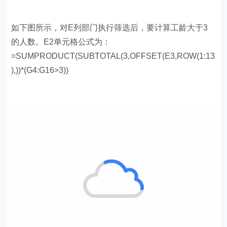
前半部分计算原理与上一个示例相同，核心也是判断是单
元格否处于可见状态。公式后半段的统计条件(G4:G16>3)
与前半段的判断结果相乘，表示两个条件同时符合，也就
是处于可见状态、并且G列大于3的个数。
4、筛选后自动更正标题
如下图所示，对E列部门名称进行筛选后，希望D1单元格