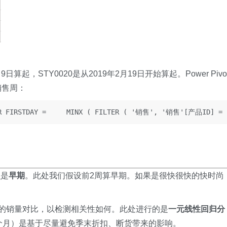
算起，STY0020是从2019年2月19日开始算起。Power Pivo
销售周：
FIRSTDAY =     MINX ( FILTER ( '销售', '销售'[产品ID] = S
么是
早期
。此处我们假设前2周算早期。如果是很快很快的快时尚
周的销量对比，以检测相关性如何。此处进行的是
一元线性回归分
3个月）是基于尽量避免季末折扣、断货带来的影响。