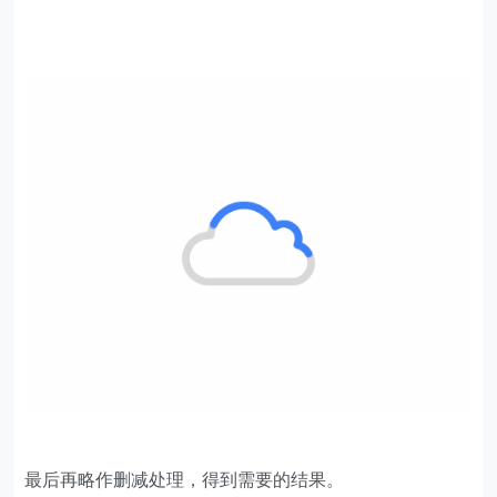
最后再略作删减处理，得到需要的结果。
以上就是今天要分享的技巧，你学会了吗？若有什么问
题，欢迎在下方留言。
学习资料见知识星球。
以上就是今天要分享的技巧，你学会了吗？若有什么问
题，欢迎在下方留言。
快来试试吧，小琥 my21ke007。获取 1000个免费 Excel
模板福利​​​​！
更多技巧，
www.excelbook.cn
欢迎 加入
零售创新
知识星球，知识星球主要以数据分
析、报告分享、数据工具讨论为主；