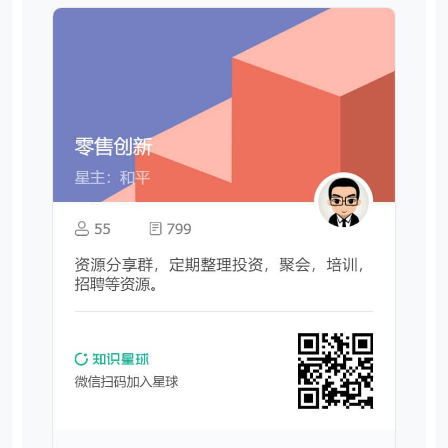
你将获得：
1、价值上万元的专业的PPT报告模板。
2、专业案例分析和解读笔记。
3、实用的Excel、Word、PPT技巧。
4、VIP讨论群，共享资源。
5、优惠的会员商品。
6、一次付费只需129元，即可下载本站文章涉及的文件
和软件。
文章版权声明