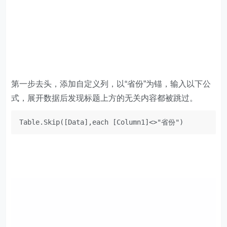
第一步去头，添加自定义列，以“省份”为锚，输入以下公
式，展开数据后发现标题上方的无关内容都被跳过。
Table.Skip([Data],each [Column1]<>"省份")