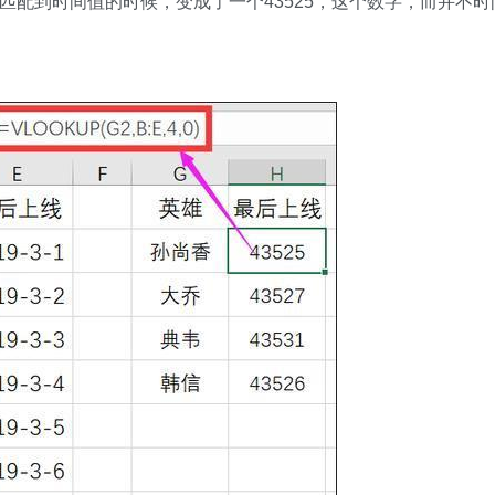
P匹配到时间值的时候，变成了一个43525，这个数字，而并不时