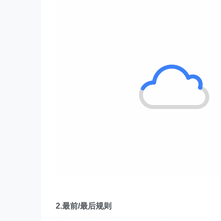
如我们想将下面数据中的我都设置为红色填充
首选需要选择区域，然后点击条件格式找到等