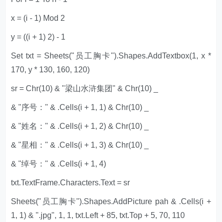
x = (i - 1) Mod 2
y = ((i + 1) 2) - 1
Set txt = Sheets("员工胸卡").Shapes.AddTextbox(1, x *
170, y * 130, 160, 120)
sr = Chr(10) & "梁山水浒集团" & Chr(10) _
& "序号：" & .Cells(i + 1, 1) & Chr(10) _
& "姓名：" & .Cells(i + 1, 2) & Chr(10) _
& "星相：" & .Cells(i + 1, 3) & Chr(10) _
& "绰号：" & .Cells(i + 1, 4)
txt.TextFrame.Characters.Text = sr
Sheets("员工胸卡").Shapes.AddPicture pah & .Cells(i +
1, 1) & ".jpg", 1, 1, txt.Left + 85, txt.Top + 5, 70, 110