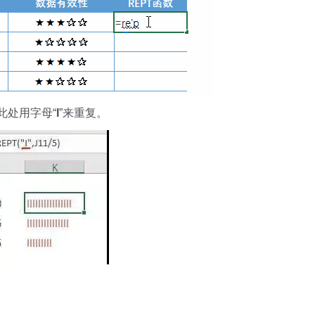
此处用字母“
I
”来重复。