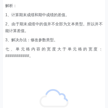
###########。
方法：
调整单元格宽度。