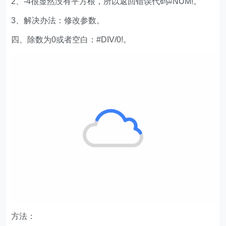
2、-4很显然没有平方根，所以返回错误代码#NUM!。
3、解决办法：修改参数。
四、除数为0或者空白：#DIV/0!。
方法：
在目标单元格中输入公式：=C3/D3。
解析：
1、计算完成率。计划/实际。