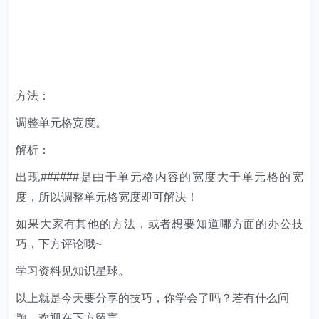
解析：
出现######是由于单元格内容的宽度大于单元格的宽
度，所以调整单元格宽度即可解决！
如果大家有其他的方法，或者想要知道哪方面的办公技
巧，下方评论哦~
学习资料见知识星球。
以上就是今天要分享的技巧，你学会了吗？若有什么问
题，欢迎在下方留言。
快来试试吧，小琥 my21ke007。获取 1000个免费 Excel
模板福利​​​​！
更多技巧，
www.excelbook.cn
欢迎 加入
零售创新
知识星球，知识星球主要以数据分
析、报告分享、数据工具讨论为主；