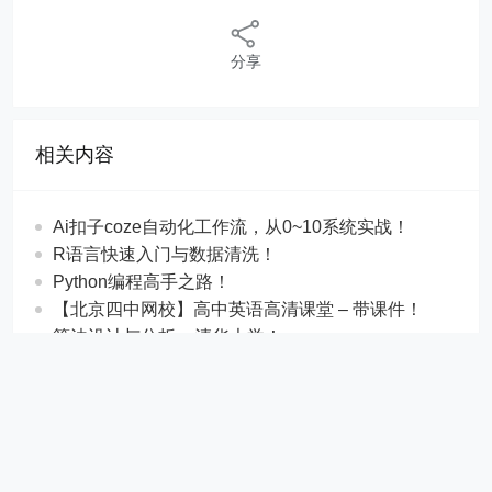
分享
相关内容
Ai扣子coze自动化工作流，从0~10系统实战！
R语言快速入门与数据清洗！
Python编程高手之路！
【北京四中网校】高中英语高清课堂 – 带课件！
算法设计与分析 – 清华大学！
Java全端工程师3.0结课版 – 带源码课件！